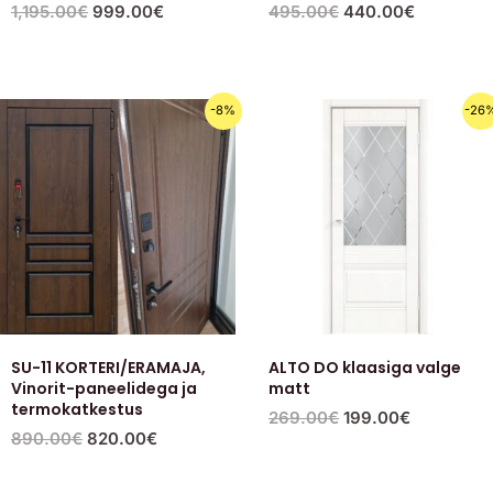
1,195.00
€
999.00
€
495.00
€
440.00
€
Первоначальная
Текущая
Первоначальная
Текущая
-8%
-26
цена
цена:
цена
цена:
составляла
820.00€.
составляла
199.00€.
890.00€.
269.00€.
SU-11 KORTERI/ERAMAJA,
ALTO DO klaasiga valge
Vinorit-paneelidega ja
matt
termokatkestus
269.00
€
199.00
€
890.00
€
820.00
€