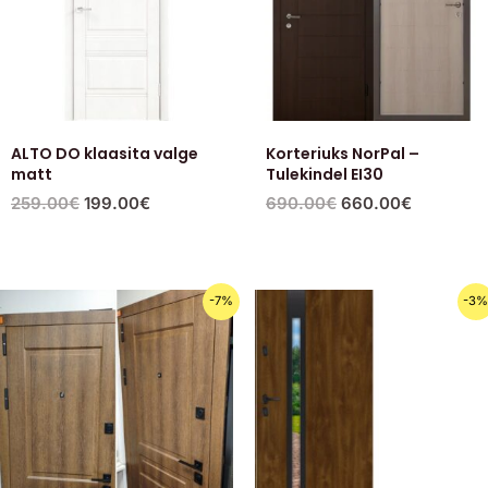
ALTO DO klaasita valge
Korteriuks NorPal –
matt
Tulekindel EI30
259.00
€
199.00
€
690.00
€
660.00
€
Первоначальная
Текущая
Первоначальна
Текущ
-7%
-3
цена
цена:
цена
цена:
составляла
550.00€.
составляла
1,250.
590.00€.
1,290.00€.