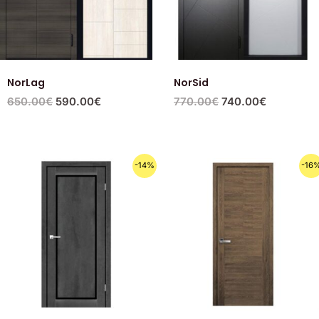
NorLag
NorSid
650.00
€
590.00
€
770.00
€
740.00
€
Первоначальная
Текущая
Первоначальная
Текущая
-14%
-16
цена
цена:
цена
цена:
составляла
249.00€.
составляла
125.00€.
289.00€.
149.00€.