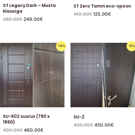
ST Legacy Dark – Musta
ST Zero Tamm eco-spoon
klaasiga
149.00
€
125.00
€
289.00
€
249.00
€
Первоначальная
Текущая
Первоначальная
Текущая
-14%
-8
цена
цена:
цена
цена:
составляла
460.00€.
составляла
450.00€.
490.00€.
490.00€.
SU-602 suurus (790 x
SU-2
1990)
490.00
€
450.00
€
490.00
€
460.00
€