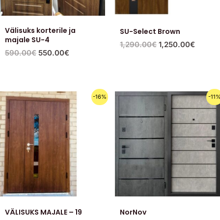
Välisuks korterile ja
SU-Select Brown
majale SU-4
1,290.00
€
1,250.00
€
590.00
€
550.00
€
Первоначальная
Текущая
Первоначальная
Текущая
-16%
-11
цена
цена:
цена
цена:
составляла
999.00€.
составляла
440.00€.
1,195.00€.
495.00€.
VÄLISUKS MAJALE – 19
NorNov