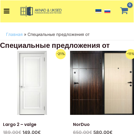
Перейти
Main
к
Menu
содержимому
Главная
»
Специальные предложения от
Специальные предложения от
Первоначальная
Текущая
Первоначальная
Текущая
-21%
-11
цена
цена:
цена
цена:
составляла
149.00€.
составляла
580.00€.
189.00€.
650.00€.
Largo 2 – valge
NorDuo
189.00
€
149.00
€
650.00
€
580.00
€