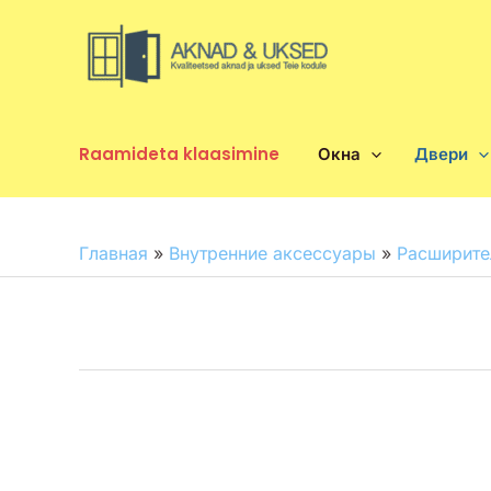
Перейти
к
содержимому
Raamideta klaasimine
Окна
Двери
Главная
»
Внутренние аксессуары
»
Расширите