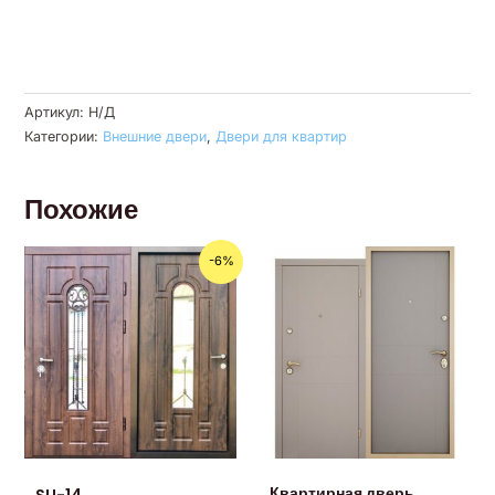
Артикул:
Н/Д
Категории:
Внешние двери
,
Двери для квартир
Похожие
Первоначальная
Текущая
-6%
цена
цена:
составляла
820.00€.
870.00€.
Квартирная дверь
SU-14