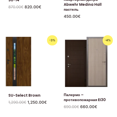
Abwehr Medina Hall
870.00
€
820.00
€
пастель
450.00
€
Первоначальная
Текущая
Первоначальная
Текущая
-3%
-4%
цена
цена:
цена
цена:
составляла
1,250.00€.
составляла
660.00€.
1,290.00€.
690.00€.
Палермо –
SU-Select Brown
противопожарная EI30
1,290.00
€
1,250.00
€
690.00
€
660.00
€