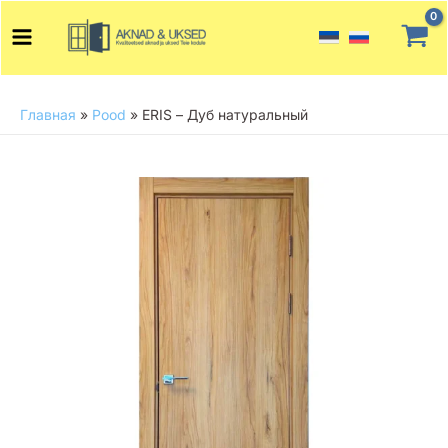
Перейти
Main
к
Menu
содержимому
Главная
»
Pood
»
ERIS – Дуб натуральный
Количество
товара
ERIS
-
Дуб
натуральный