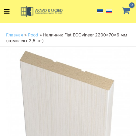
Перейти
Main
к
Menu
содержимому
Главная
»
Pood
»
Наличник Flat ECOvineer 2200x70x6 мм
(комплект 2,5 шт)
Количество
товара
Наличник
Flat
ECOvineer
2200x70x6
мм
(комплект
2,5
шт)