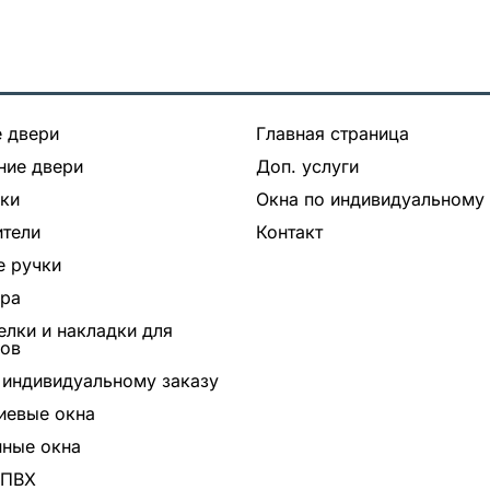
 двери
Главная страница
ние двери
Доп. услуги
ки
Окна по индивидуальному 
тели
Контакт
 ручки
ура
лки и накладки для
ров
 индивидуальному заказу
иевые окна
ные окна
 ПВХ