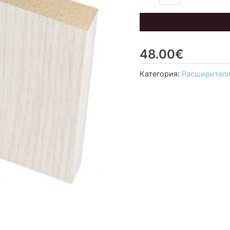
шт),
комплект
48.00
€
Категория:
Расширител