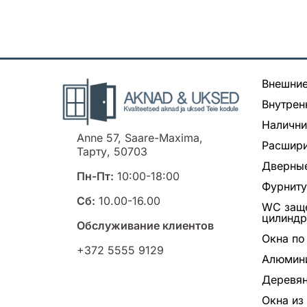
Внешние
Внутрен
Налични
Anne 57, Saare-Maxima,
Расшири
Тарту, 50703
Дверные
Пн-Пт:
10:00-18:00
Фурнит
Сб:
10.00-16.00
WC заще
цилинд
Обслуживание клиентов
Окна по
+372 5555 9129
Алюмин
Деревян
Окна из