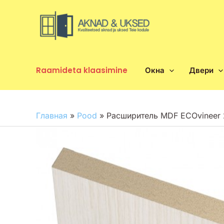
Перейти
к
содержимому
Raamideta klaasimine
Окна
Двери
Главная
»
Pood
»
Расширитель MDF ECOvineer 