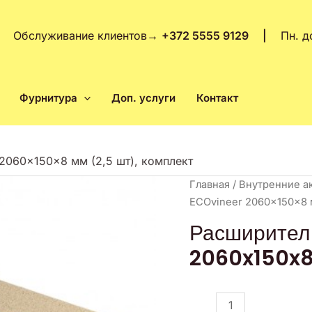
Обслуживание клиентов
→
+372 5555 9129 |
Пн. д
Фурнитура
Доп. услуги
Контакт
2060x150x8 мм (2,5 шт), комплект
Количество
Главная
/
Внутренние а
товара
ECOvineer 2060x150x8 м
Расширитель
Расширител
MDF
2060x150x8 
ECOvineer
2060x150x8
мм
(2,5