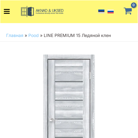
Перейти
Main
к
Menu
содержимому
Главная
»
Pood
»
LINE PREMIUM 15 Ледяной клен
Количество
товара
LINE
PREMIUM
15
Ледяной
клен