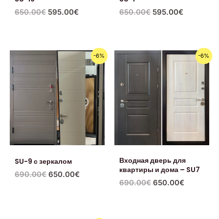
650.00
€
595.00
€
650.00
€
595.00
€
Первоначальная
Текущая
Первоначальная
Текущая
-6%
-6%
цена
цена:
цена
цена:
составляла
650.00€.
составляла
650.00€.
690.00€.
690.00€.
Входная дверь для
SU-9 с зеркалом
квартиры и дома – SU7
690.00
€
650.00
€
690.00
€
650.00
€