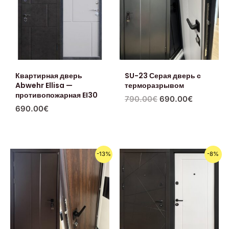
Квартирная дверь
SU-23 Серая дверь с
Abwehr Ellisa —
терморазрывом
противопожарная EI30
790.00
€
690.00
€
690.00
€
Первоначальная
Текущая
Первоначальная
Текущая
-13%
-8%
цена
цена:
цена
цена:
составляла
690.00€.
составляла
690.00€.
790.00€.
750.00€.