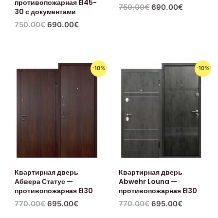
противопожарная EI45-
750.00
€
690.00
€
30 с документами
750.00
€
690.00
€
Первоначальная
Текущая
Первоначальная
Текущая
-10%
-10%
цена
цена:
цена
цена:
составляла
695.00€.
составляла
695.00€.
770.00€.
770.00€.
Квартирная дверь
Квартирная дверь
Абвера Статус —
Abwehr Louna —
противопожарная EI30
противопожарная EI30
770.00
€
695.00
€
770.00
€
695.00
€