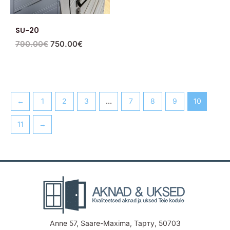
SU-20
790.00
€
750.00
€
←
1
2
3
…
7
8
9
10
11
→
Anne 57, Saare-Maxima, Тарту, 50703