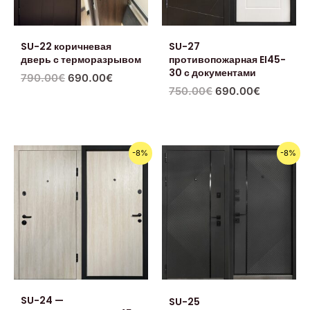
SU-22 коричневая
SU-27
дверь с терморазрывом
противопожарная EI45-
30 с документами
790.00
€
690.00
€
750.00
€
690.00
€
Первоначальная
Текущая
Первоначальная
Текущая
-8%
-8%
цена
цена:
цена
цена:
составляла
690.00€.
составляла
690.00€.
750.00€.
750.00€.
SU-24 —
SU-25