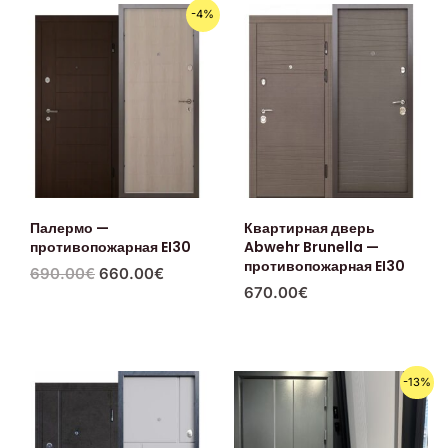
Первоначальная
Текущая
-4%
цена
цена:
составляла
660.00€.
690.00€.
Палермо —
Квартирная дверь
противопожарная EI30
Abwehr Brunella —
противопожарная EI30
690.00
€
660.00
€
670.00
€
Первоначальная
Текущая
-13%
цена
цена:
составляла
690.00€.
790.00€.