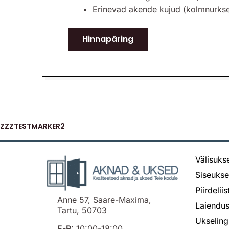
Erinevad akende kujud (kolmnurkse
Hinnapäring
ZZZTESTMARKER2
Välisuks
Siseuks
Piirdelii
Anne 57, Saare-Maxima,
Laiendus
Tartu, 50703
Ukseling
E-R:
10:00-18:00