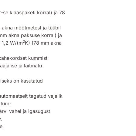
se klaaspaketi korral) ja 78
t akna mõõtmetest ja tüübil
mm akna paksuse korral) ja
2
i 1,2 W/(m
K) (78 mm akna
 kahekordset kummist
aajalise ja laitmatu
miseks on kasutatud
utomaatselt tagatud vajalik
tuur;
rvi vahel ja igasugust
e.
e;