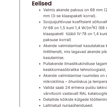
Eelised
Valmis akende paksus on 68 mm (2-
mm (3-se klaaspaketi korral).
Soojusjuhtivuse koefitsient sõltuval
2
IV-68 on 1,5 kuni 1,4 W/(m
K) (68 
klaaspaketi tüübil IV-78 on 1,4 kun
paksuse korral)
Akende valmistamisel kasutatakse
linttihendit, mis tagavad akende pik
kasutamise.
Puitakende ilmastikukindluse taga
keskkonnasõbralike tehnoloogiaid;
Akende valmistamise ruumides on a
mikrokliima – õhuniiskus ja tempera
Valida saab 24 erineva puidu lakkvä
värvitooni vastavalt RAL kataloogil
Detailide kõikide külgede töötlemin
Laitmatud nurgaühendused;