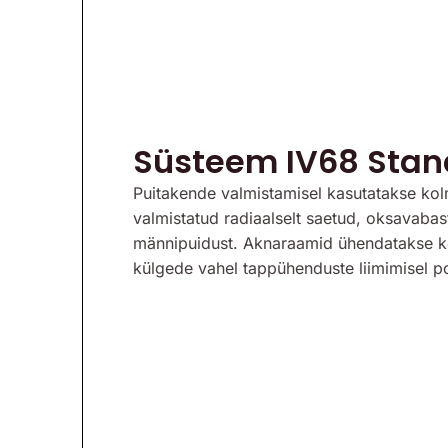
Süsteem IV68 Stan
Puitakende valmistamisel kasutatakse kolm
valmistatud radiaalselt saetud, oksavabast
männipuidust. Aknaraamid ühendatakse k
külgede vahel tappühenduste liimimisel po