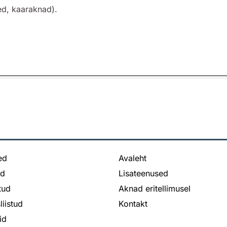
d, kaaraknad).
ed
Avaleht
ed
Lisateenused
stud
Aknad eritellimusel
liistud
Kontakt
id