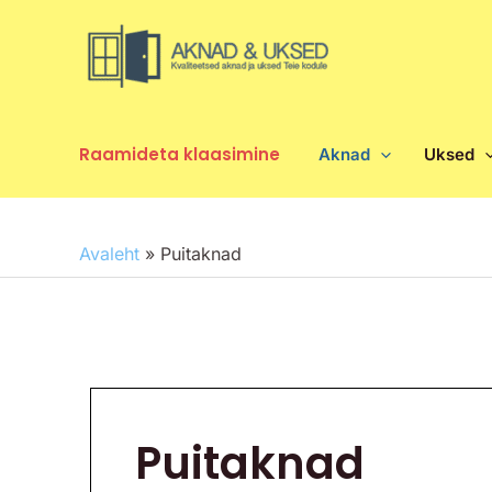
Skip
to
content
Raamideta klaasimine
Aknad
Uksed
Avaleht
»
Puitaknad
Puitaknad