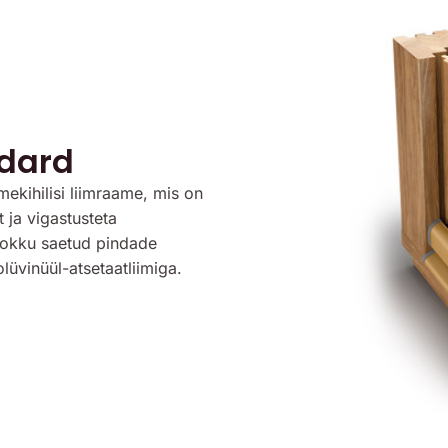
dard
ekihilisi liimraame, mis on
 ja vigastusteta
okku saetud pindade
lüvinüül-atsetaatliimiga.