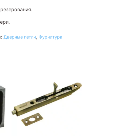
фрезерования.
ери.
и:
Дверные петли
,
Фурнитура