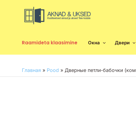
Перейти
к
содержимому
Raamideta klaasimine
Окна
Двери
Главная
»
Pood
»
Дверные петли-бабочки (ком