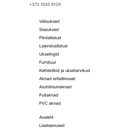
+372 5555 9129
Välisuksed
Siseuksed
Piirdeliistud
Laiendusliistud
Ukselingid
Furnituur
Kattekilbid ja uksetarvikud
Aknad eritellimusel
Alumiiniumaknad
Puitaknad
PVC aknad
Avaleht
Lisateenused