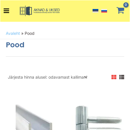
Skip
Main
to
Menu
content
Avaleht
»
Pood
Pood