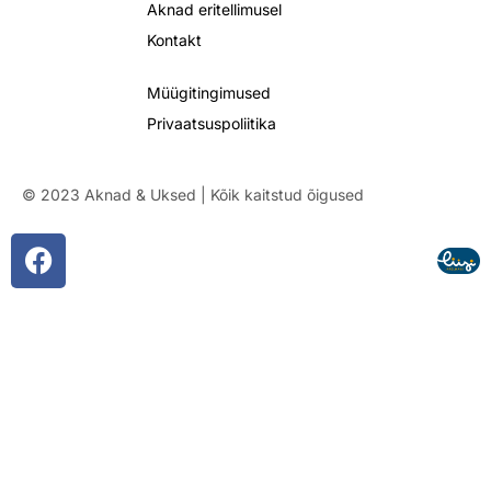
Aknad eritellimusel
Kontakt
Müügitingimused
Privaatsuspoliitika
© 2023 Aknad & Uksed | Kõik kaitstud õigused
F
a
c
e
b
o
o
k