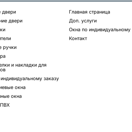
 двери
Главная страница
ние двери
Доп. услуги
ки
Окна по индивидуальному 
тели
Контакт
 ручки
ура
лки и накладки для
ров
 индивидуальному заказу
иевые окна
ные окна
 ПВХ