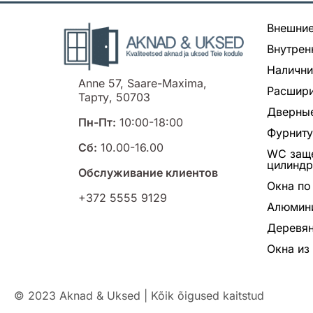
Внешние
Внутрен
Налични
Anne 57, Saare-Maxima,
Расшири
Тарту, 50703
Дверные
Пн-Пт:
10:00-18:00
Фурнит
Сб:
10.00-16.00
WC заще
цилинд
Обслуживание клиентов
Окна по
+372 5555 9129
Алюмин
Деревян
Окна из
© 2023 Aknad & Uksed | Kõik õigused kaitstud