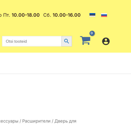
о Пт.
10.00-18.00
Сб.
10.00-16.00
Search Button
Search
for:
начальная
Текущая
сессуары
/
Расширители
/ Дверь для
цена: