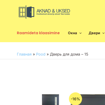
Перейти
к
содержимому
Raamideta klaasimine
Окна
Двери
Главная
»
Pood
»
Дверь для дома – 15
-16%