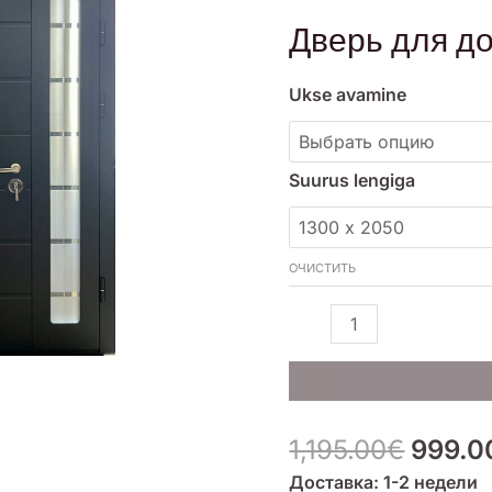
соста
Дверь
Дверь для до
1,195.
для
дома
Ukse avamine
-
15
Suurus lengiga
ОЧИСТИТЬ
1,195.00
€
999.0
Доставка: 1-2 недели