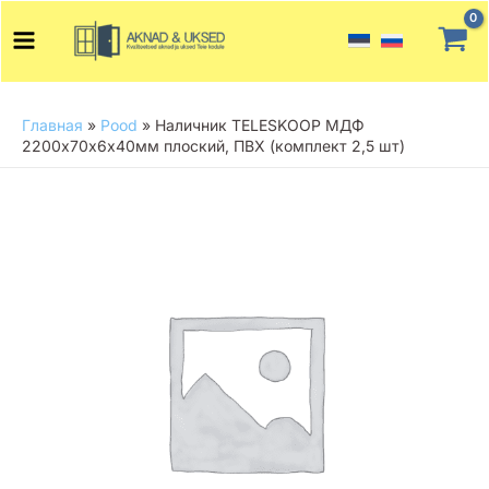
Перейти
Main
к
Menu
содержимому
Главная
»
Pood
»
Наличник TELESKOOP МДФ
2200х70х6х40мм плоский, ПВХ (комплект 2,5 шт)
Количество
товара
Наличник
TELESKOOP
МДФ
2200х70х6х40мм
плоский,
ПВХ
(комплект
2,5
шт)