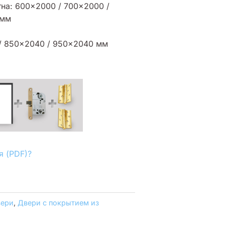
на: 600×2000 / 700×2000 /
 мм
/ 850×2040 / 950×2040 мм
я (PDF)?
вери
,
Двери с покрытием из