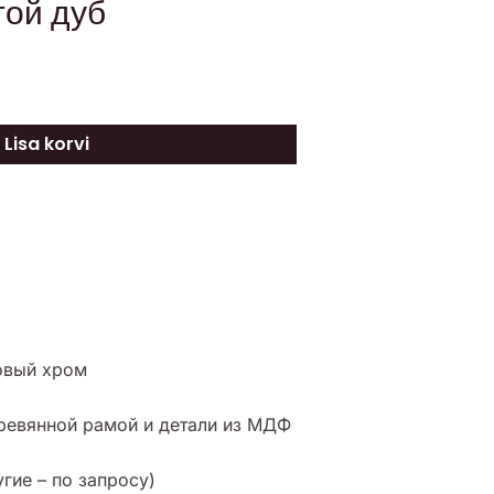
той дуб
Lisa korvi
овый хром
еревянной рамой и детали из МДФ
гие – по запросу)