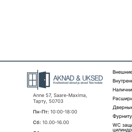
Внешние
Внутрен
Налични
Anne 57, Saare-Maxima,
Расшири
Тарту, 50703
Дверные
Пн-Пт:
10:00-18:00
Фурнит
Сб:
10.00-16.00
WC заще
цилинд