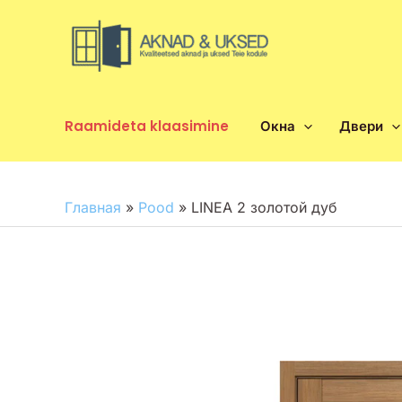
Перейти
к
содержимому
Raamideta klaasimine
Окна
Двери
Главная
»
Pood
»
LINEA 2 золотой дуб