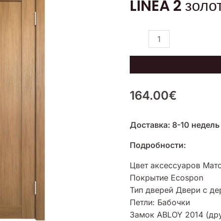
LINEA 2 золо
LINEA
2
золотой
дуб
164.00
€
Доставка: 8-10 недель
Подробности:
Цвет аксессуаров Мат
Покрытие Ecospon
Тип дверей Двери с д
Петли: Бабочки
Замок ABLOY 2014 (дру