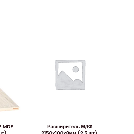
P MDF
Расширитель МДФ
т),
2150х100х8мм (2,5 шт),