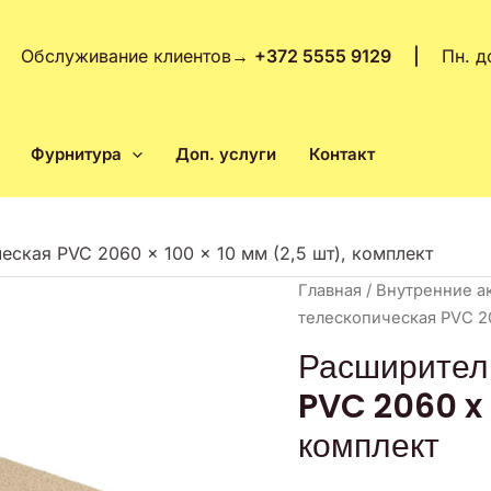
Обслуживание клиентов
→
+372 5555 9129 |
Пн. д
Фурнитура
Доп. услуги
Контакт
ская PVC 2060 x 100 x 10 мм (2,5 шт), комплект
Количество
Главная
/
Внутренние а
товара
телескопическая PVC 20
Расширитель
Расширител
MDF
PVC 2060 x 
телескопическая
PVC
комплект
2060
x