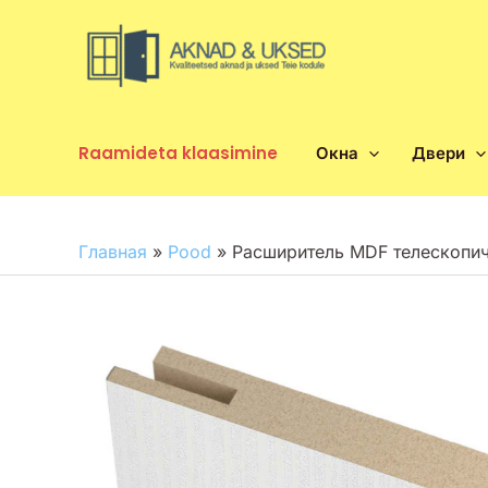
Перейти
к
содержимому
Raamideta klaasimine
Окна
Двери
Главная
»
Pood
»
Расширитель MDF телескопиче