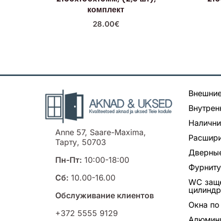
комплект
28.00
€
Внешние
Внутрен
Налични
Anne 57, Saare-Maxima,
Расшири
Тарту, 50703
Дверные
Пн-Пт:
10:00-18:00
Фурнит
Сб:
10.00-16.00
WC заще
цилинд
Обслуживание клиентов
Окна по
+372 5555 9129
Алюмин