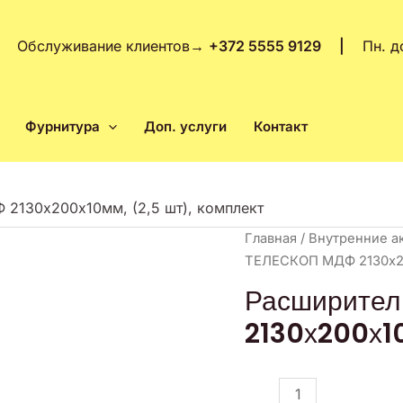
Обслуживание клиентов
→
+372 5555 9129 |
Пн. д
Фурнитура
Доп. услуги
Контакт
2130х200х10мм, (2,5 шт), комплект
Количество
Главная
/
Внутренние а
товара
ТЕЛЕСКОП МДФ 2130х200
Расширитель
Расширите
ТЕЛЕСКОП
2130х200х10
МДФ
2130х200х10мм,
(2,5
шт),