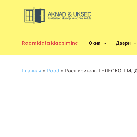
Перейти
к
содержимому
Raamideta klaasimine
Окна
Двери
Главная
»
Pood
»
Расширитель ТЕЛЕСКОП МДФ 