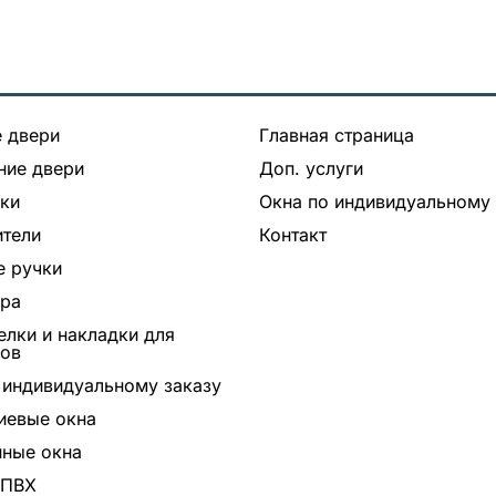
 двери
Главная страница
ние двери
Доп. услуги
ки
Окна по индивидуальному 
тели
Контакт
 ручки
ура
лки и накладки для
ров
 индивидуальному заказу
иевые окна
ные окна
 ПВХ