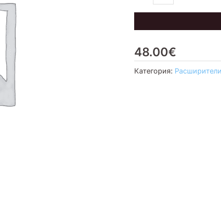
комплект
48.00
€
Категория:
Расширител