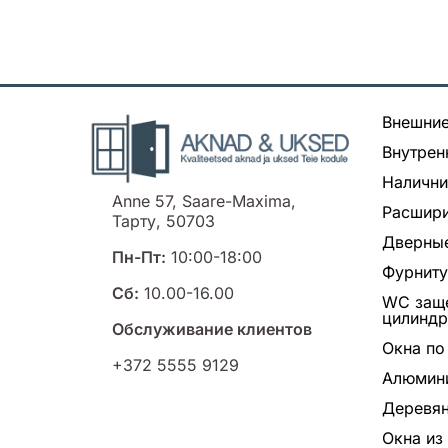
Внешние
Внутрен
Налични
Anne 57, Saare-Maxima,
Расшири
Тарту, 50703
Дверные
Пн-Пт:
10:00-18:00
Фурнит
Сб:
10.00-16.00
WC заще
цилинд
Обслуживание клиентов
Окна по
+372 5555 9129
Алюмин
Деревян
Окна из