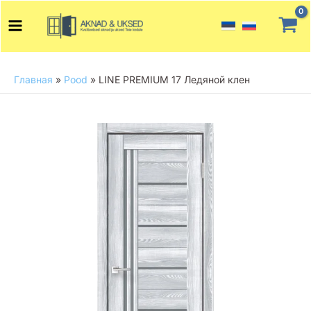
Перейти
Main
к
Menu
содержимому
Главная
»
Pood
»
LINE PREMIUM 17 Ледяной клен
Количество
товара
LINE
PREMIUM
17
Ледяной
клен