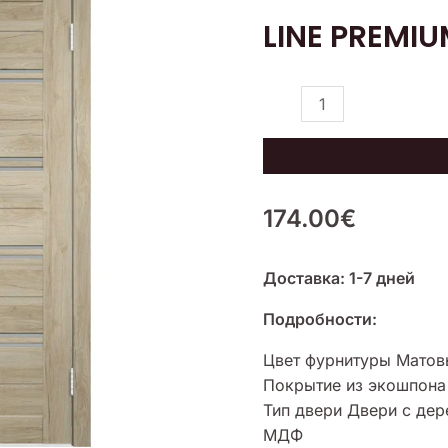
LINE
LINE PREMIU
PREMIUM
4
Halifaxi
tamm
174.00
€
Доставка: 1-7 дней
Подробности:
Цвет фурнитуры Матов
Покрытие из экошпона
Тип двери Двери с дер
МДФ