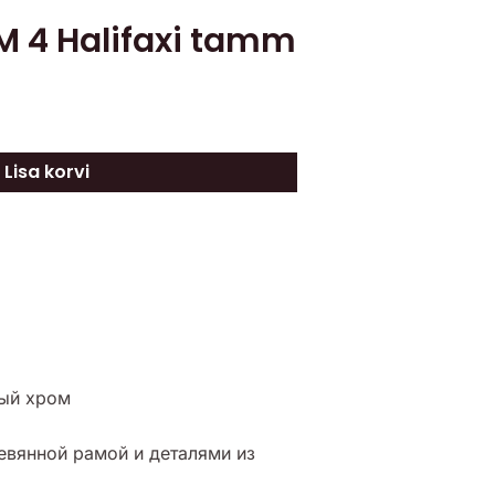
M 4 Halifaxi tamm
Lisa korvi
ый хром
евянной рамой и деталями из