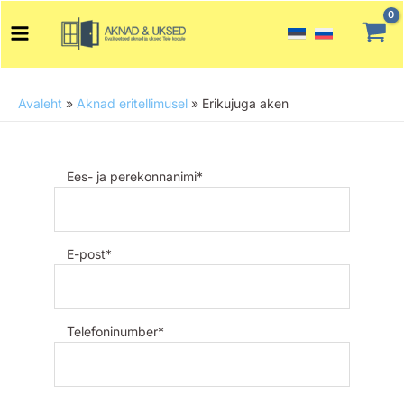
Skip
Main
to
Menu
content
Avaleht
»
Aknad eritellimusel
»
Erikujuga aken
Ees- ja perekonnanimi*
E-post*
Telefoninumber*