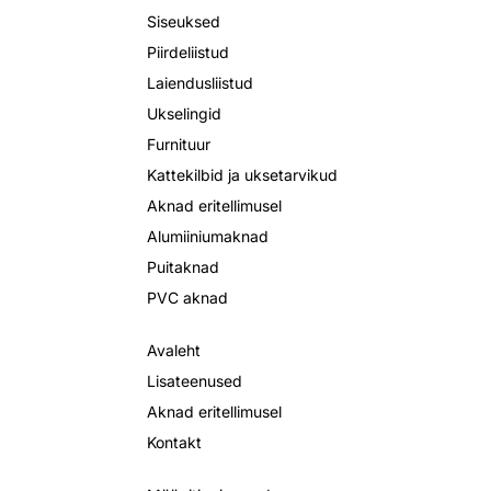
Siseuksed
Piirdeliistud
Laiendusliistud
Ukselingid
Furnituur
Kattekilbid ja uksetarvikud
Aknad eritellimusel
Alumiiniumaknad
Puitaknad
PVC aknad
Avaleht
Lisateenused
Aknad eritellimusel
Kontakt