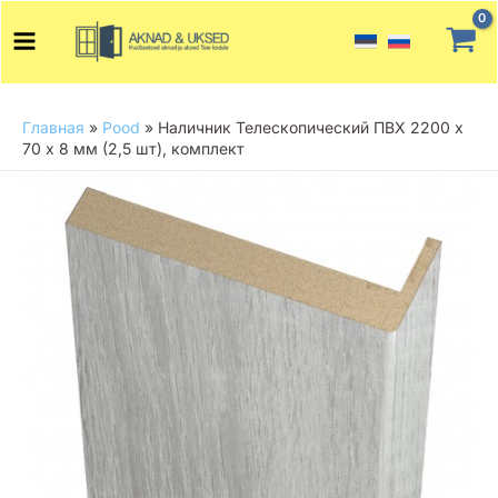
Перейти
Main
к
Menu
содержимому
Главная
»
Pood
»
Наличник Телескопический ПВХ 2200 х
70 х 8 мм (2,5 шт), комплект
Количество
товара
Наличник
Телескопический
ПВХ
2200
х
70
х
8
мм
(2,5
шт),