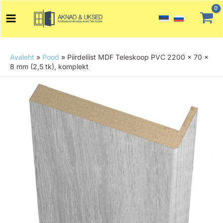
Skip
Main
to
Menu
content
Avaleht
»
Pood
»
Piirdeliist MDF Teleskoop PVC 2200 x 70 x
8 mm (2,5 tk), komplekt
Piirdeliist
MDF
Teleskoop
PVC
2200
x
70
x
8
mm
(2,5
tk),
komplekt