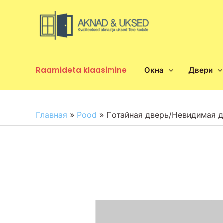
Перейти
к
содержимому
Raamideta klaasimine
Окна
Двери
Главная
»
Pood
»
Потайная дверь/Невидимая 