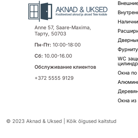
Внешние
Внутрен
Налични
Anne 57, Saare-Maxima,
Расшири
Тарту, 50703
Дверные
Пн-Пт:
10:00-18:00
Фурнит
Сб:
10.00-16.00
WC заще
цилинд
Обслуживание клиентов
Окна по
+372 5555 9129
Алюмин
Деревян
Окна из
© 2023 Aknad & Uksed | Kõik õigused kaitstud