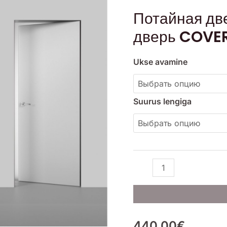
Потайная
Потайная д
дверь/
дверь COVE
Невидимая
дверь
COVERT
Ukse avamine
OUT
Suurus lengiga
440.00
€