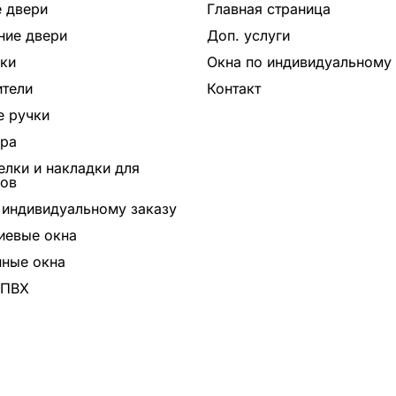
 двери
Главная страница
ние двери
Доп. услуги
ки
Окна по индивидуальному 
тели
Контакт
 ручки
ура
лки и накладки для
ров
 индивидуальному заказу
иевые окна
ные окна
 ПВХ