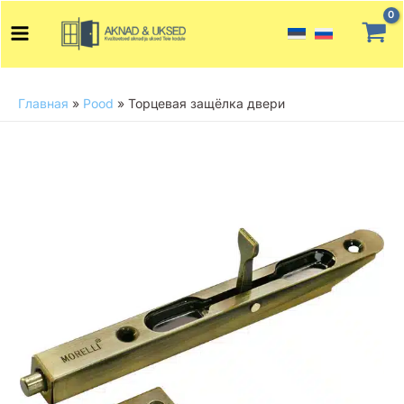
Перейти
Main
к
Menu
содержимому
Главная
»
Pood
»
Торцевая защёлка двери
Количество
товара
Торцевая
защёлка
двери