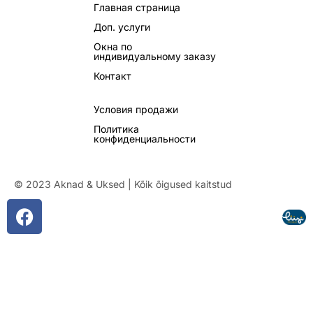
Главная страница
Доп. услуги
Окна по
индивидуальному заказу
Контакт
Условия продажи
Политика
конфиденциальности
© 2023 Aknad & Uksed | Kõik õigused kaitstud
F
a
c
e
b
o
o