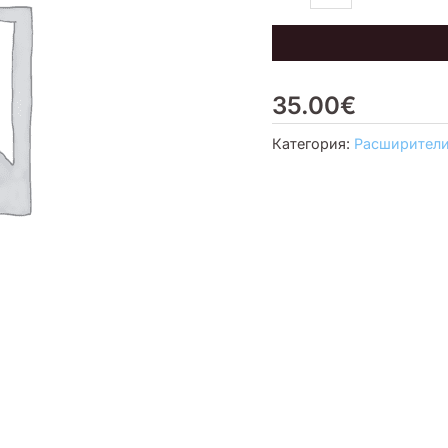
комплект
35.00
€
Категория:
Расширител