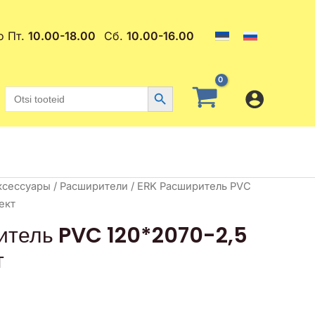
о Пт.
10.00-18.00
Сб.
10.00-16.00
Search Button
Search
for:
ксессуары
/
Расширители
/ ERK Расширитель PVC
ект
итель PVC 120*2070-2,5
т