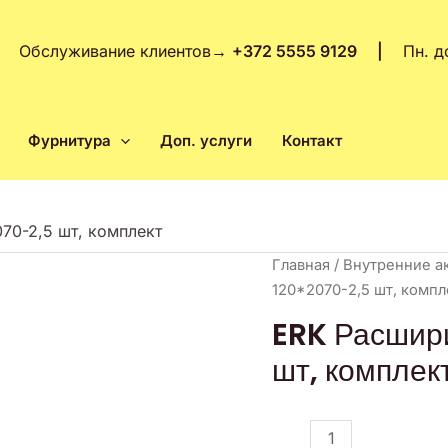
Обслуживание клиентов
→
+372 5555 9129 |
Пн. д
Фурнитура
Доп. услуги
Контакт
70-2,5 шт, комплект
Количество
Главная
/
Внутренние а
товара
120*2070-2,5 шт, компл
ERK
ERK Расшир
Расширитель
шт, комплек
PVC
120*2070-
2,5
шт,