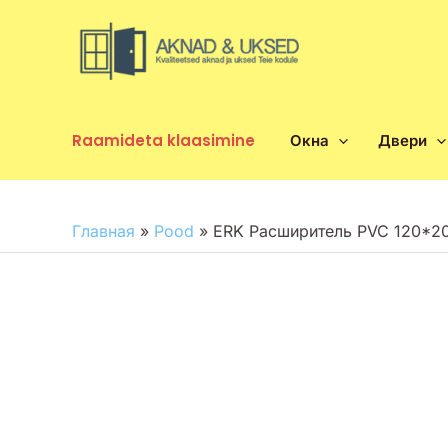
Перейти
к
содержимому
Raamideta klaasimine
Окна
Двери
Главная
»
Pood
»
ERK Расширитель PVC 120*20