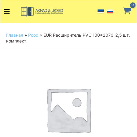
Перейти
Main
к
Menu
содержимому
Главная
»
Pood
»
EUR Расширитель PVC 100*2070-2,5 шт,
комплект
Количество
товара
EUR
Расширитель
PVC
100*2070-
2,5
шт,
комплект