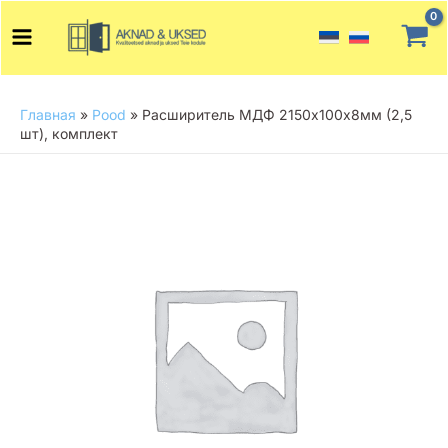
Перейти
Main
к
Menu
содержимому
Главная
»
Pood
»
Расширитель МДФ 2150х100х8мм (2,5
шт), комплект
Количество
товара
Расширитель
МДФ
2150х100х8мм
(2,5
шт),
комплект