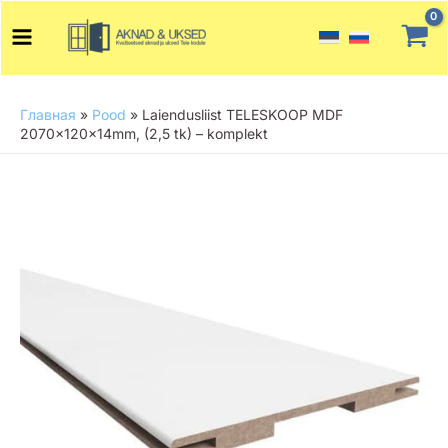
Перейти
Main
к
Menu
содержимому
Главная
»
Pood
»
Laiendusliist TELESKOOP MDF
2070x120x14mm, (2,5 tk) – komplekt
Количество
товара
Laiendusliist
TELESKOOP
MDF
2070x120x14mm,
(2,5
tk)
-
komplekt