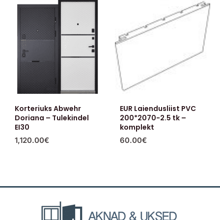
Korteriuks Abwehr
EUR Laiendusliist PVC
Doriana – Tulekindel
200*2070-2.5 tk –
EI30
komplekt
1,120.00
€
60.00
€