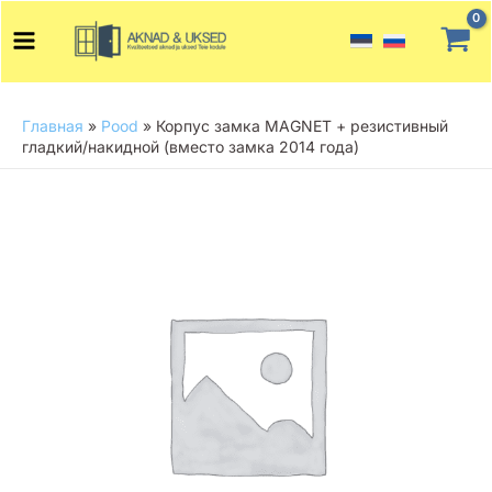
Перейти
Main
к
Menu
содержимому
Главная
»
Pood
»
Корпус замка MAGNET + резистивный
гладкий/накидной (вместо замка 2014 года)
Количество
товара
Корпус
замка
MAGNET
+
резистивный
гладкий/
накидной
(вместо
замка
2014
года)