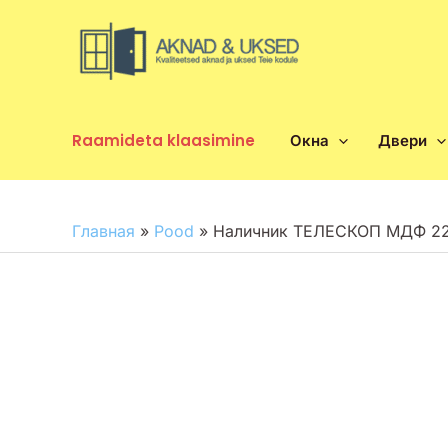
Перейти
к
содержимому
Raamideta klaasimine
Окна
Двери
Главная
»
Pood
»
Наличник ТЕЛЕСКОП МДФ 220