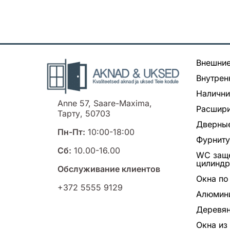
Внешние
Внутрен
Налични
Anne 57, Saare-Maxima,
Расшири
Тарту, 50703
Дверные
Пн-Пт:
10:00-18:00
Фурнит
Сб:
10.00-16.00
WC заще
цилинд
Обслуживание клиентов
Окна по
+372 5555 9129
Алюмин
Деревян
Окна из