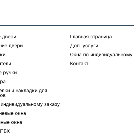
 двери
Главная страница
ние двери
Доп. услуги
ки
Окна по индивидуальному 
тели
Контакт
 ручки
ура
лки и накладки для
ров
 индивидуальному заказу
иевые окна
ные окна
 ПВХ