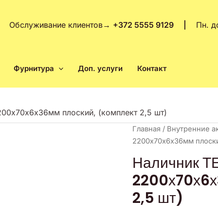
Обслуживание клиентов
→
+372 5555 9129 |
Пн. д
Фурнитура
Доп. услуги
Контакт
0х70х6х36мм плоский, (комплект 2,5 шт)
Количество
Главная
/
Внутренние а
товара
2200х70х6х36мм плоский
Наличник
Наличник 
ТЕЛЕСКОП
2200х70х6х
МДФ
2200х70х6х36мм
2,5 шт)
плоский,
(комплект