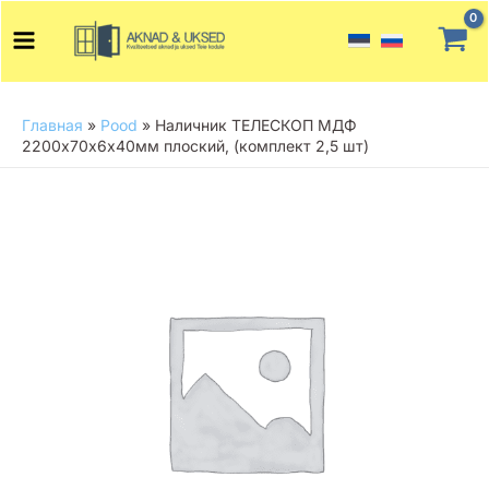
Перейти
Main
к
Menu
содержимому
Главная
»
Pood
»
Наличник ТЕЛЕСКОП МДФ
2200х70х6х40мм плоский, (комплект 2,5 шт)
Количество
товара
Наличник
ТЕЛЕСКОП
МДФ
2200х70х6х40мм
плоский,
(комплект
2,5
шт)