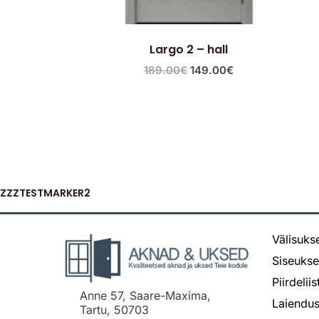
Largo 2 – hall
189.00
€
149.00
€
ZZZTESTMARKER2
Välisuks
Siseuks
Piirdelii
Anne 57, Saare-Maxima,
Laiendus
Tartu, 50703