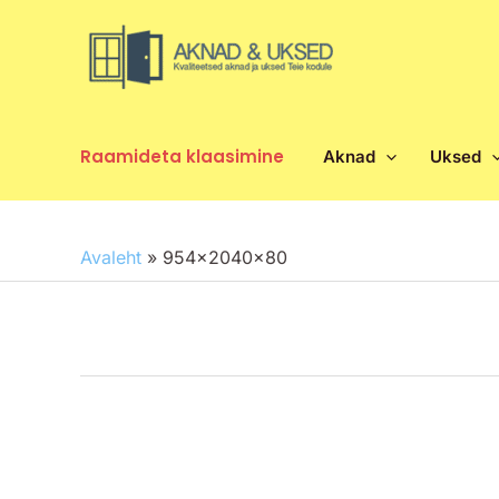
Skip
to
content
Raamideta klaasimine
Aknad
Uksed
Avaleht
»
954x2040x80