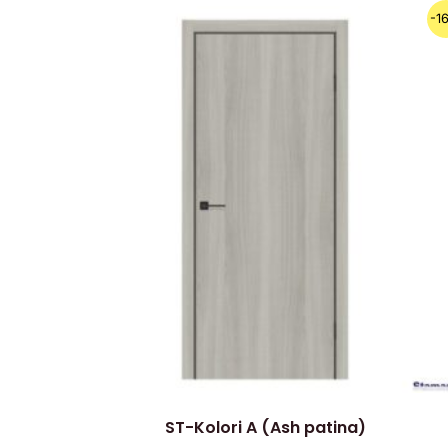
Algne
Praegune
-1
hind
hind
oli:
on:
129.00€.
109.00€.
ST-Kolori A (Ash patina)