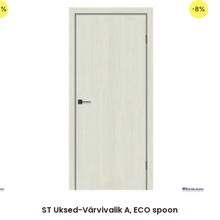
Algne
Praegune
6%
-8%
hind
hind
oli:
on:
129.00€.
119.00€.
ST Uksed-Värvivalik A, ECO spoon