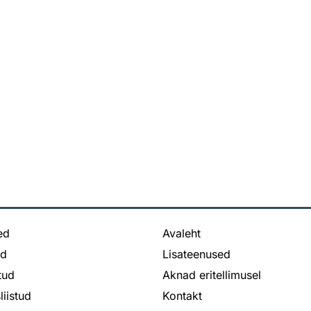
ed
Avaleht
ed
Lisateenused
stud
Aknad eritellimusel
liistud
Kontakt