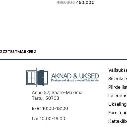
490.00
€
450.00
€
ZZZTESTMARKER2
Välisuks
Siseuks
Piirdelii
Anne 57, Saare-Maxima,
Laiendus
Tartu, 50703
Ukseling
E-R:
10:00-18:00
Furnituur
La:
10.00-16.00
Kattekil