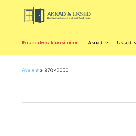
Skip
to
content
Raamideta klaasimine
Aknad
Uksed
Avaleht
»
970x2050