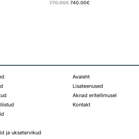
770.00
€
740.00
€
ed
Avaleht
ed
Lisateenused
stud
Aknad eritellimusel
liistud
Kontakt
id
bid ja uksetarvikud