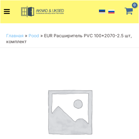
Перейти
Main
к
Menu
содержимому
Главная
»
Pood
»
EUR Расширитель PVC 100*2070-2.5 шт,
комплект
Количество
товара
EUR
Расширитель
PVC
100*2070-
2.5
шт,
комплект