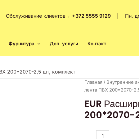
Обслуживание клиентов
→
+372 5555 9129 |
Пн. д
Фурнитура
Доп. услуги
Контакт
ВХ 200*2070-2,5 шт, комплект
Количество
Главная
/
Внутренние а
товара
лента ПВХ 200*2070-2,
EUR
EUR Расшир
Расширительная
200*2070-2,
лента
ПВХ
200*2070-
2,5