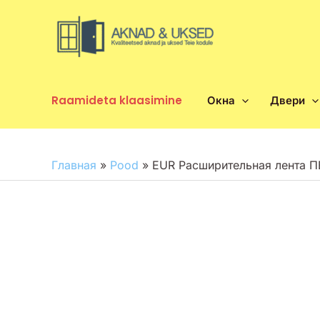
Перейти
к
содержимому
Raamideta klaasimine
Окна
Двери
Главная
»
Pood
»
EUR Расширительная лента П