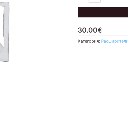
шт,
комплект
30.00
€
Категория:
Расширител