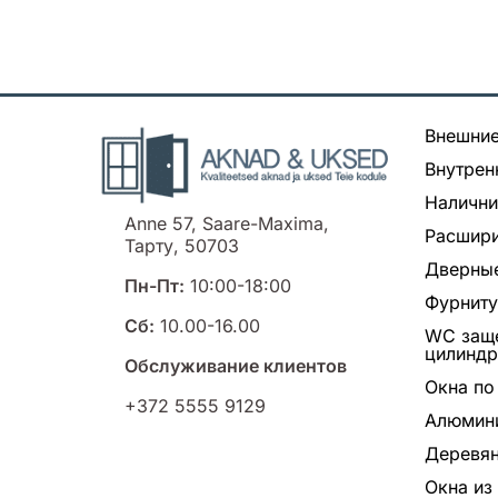
Внешние
Внутрен
Налични
Anne 57, Saare-Maxima,
Расшири
Тарту, 50703
Дверные
Пн-Пт:
10:00-18:00
Фурнит
Сб:
10.00-16.00
WC заще
цилинд
Обслуживание клиентов
Окна по
+372 5555 9129
Алюмин
Деревян
Окна из