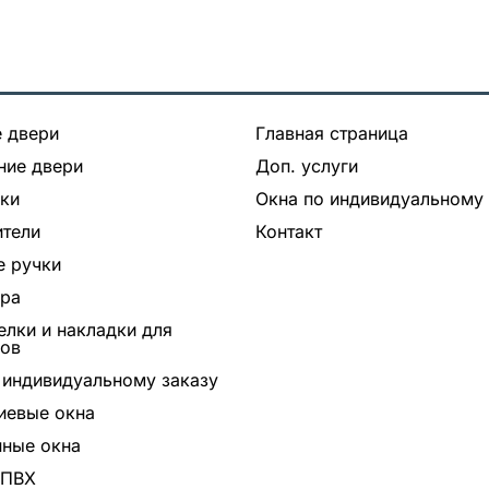
 двери
Главная страница
ние двери
Доп. услуги
ки
Окна по индивидуальному 
тели
Контакт
 ручки
ура
лки и накладки для
ров
 индивидуальному заказу
иевые окна
ные окна
 ПВХ