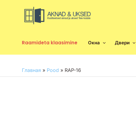
Перейти
к
содержимому
Raamideta klaasimine
Окна
Двери
Главная
»
Pood
»
RAP-16