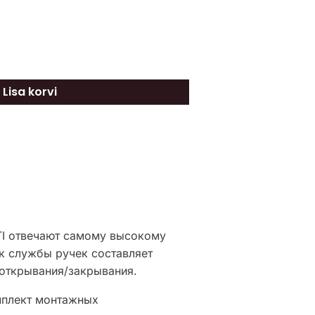
Lisa korvi
I отвечают самому высокому
к службы ручек составляет
 открывания/закрывания.
плект монтажных