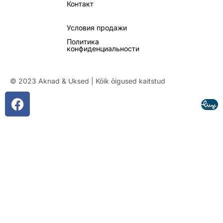
Контакт
Условия продажи
Политика
конфиденциальности
© 2023 Aknad & Uksed | Kõik õigused kaitstud
F
a
c
e
b
o
o
k