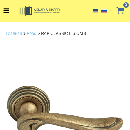
Перейти
Main
к
Menu
содержимому
Главная
»
Pood
»
RAP CLASSIC L 6 OMB
Количество
товара
RAP
CLASSIC
L
6
OMB