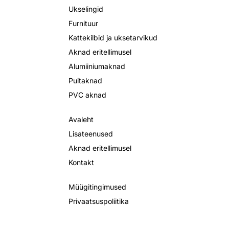
Ukselingid
Furnituur
Kattekilbid ja uksetarvikud
Aknad eritellimusel
Alumiiniumaknad
Puitaknad
PVC aknad
Avaleht
Lisateenused
Aknad eritellimusel
Kontakt
Müügitingimused
Privaatsuspoliitika