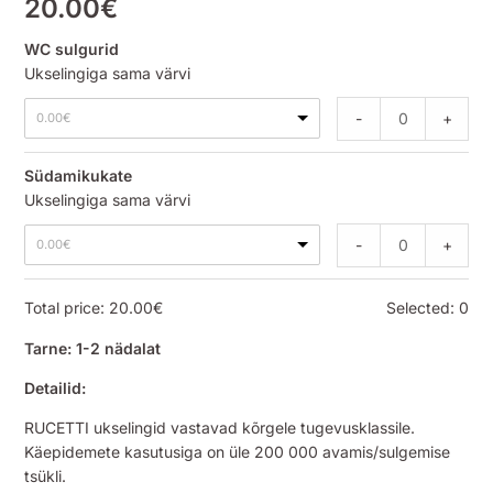
20.00
€
WC sulgurid
Ukselingiga sama värvi
-
+
0.00
€
Südamikukate
Ukselingiga sama värvi
-
+
0.00
€
Total price:
20.00
€
Selected:
0
Tarne: 1-2 nädalat
Detailid:
RUCETTI ukselingid vastavad kõrgele tugevusklassile.
Käepidemete kasutusiga on üle 200 000 avamis/sulgemise
tsükli.