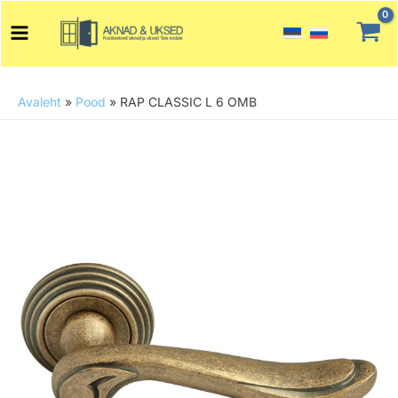
Skip
Main
to
Menu
content
Avaleht
»
Pood
»
RAP CLASSIC L 6 OMB
RAP
CLASSIC
L
6
OMB
kogus