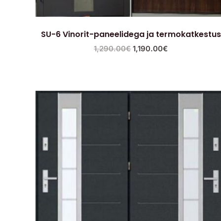
SU-6 Vinorit-paneelidega ja termokatkestus
1,290.00
€
1,190.00
€