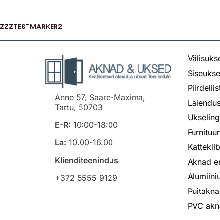
ZZZTESTMARKER2
Välisuks
Siseuks
Piirdelii
Anne 57, Saare-Maxima,
Laiendus
Tartu, 50703
Ukseling
E-R:
10:00-18:00
Furnituur
La:
10.00-16.00
Kattekil
Klienditeenindus
Aknad er
Alumiin
+372 5555 9129
Puitakna
PVC akn