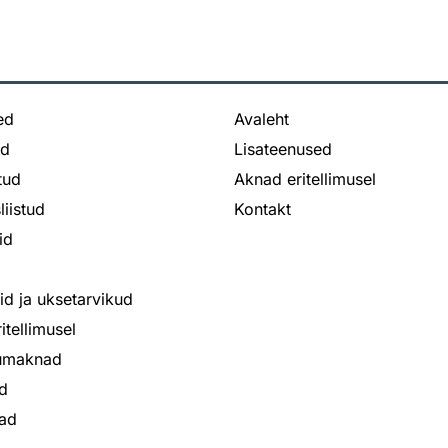
ed
Avaleht
ed
Lisateenused
stud
Aknad eritellimusel
liistud
Kontakt
id
bid ja uksetarvikud
itellimusel
iumaknad
d
ad