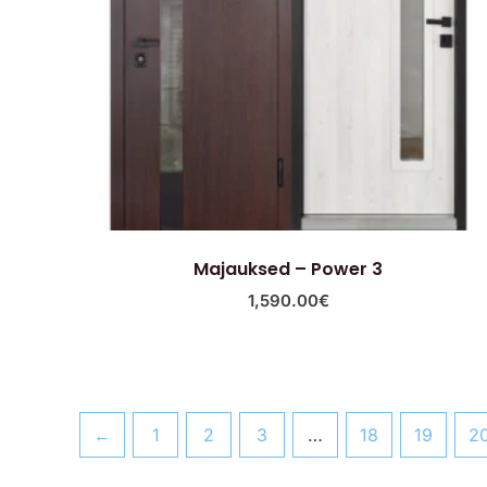
Majauksed – Power 3
1,590.00
€
←
1
2
3
…
18
19
2