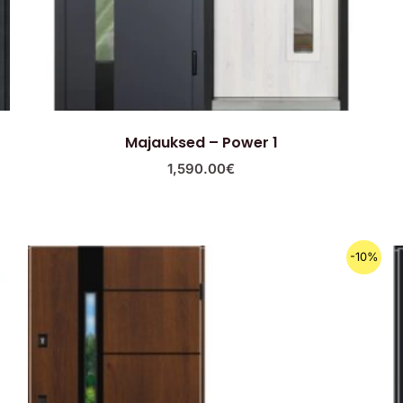
Majauksed – Power 1
1,590.00
€
Algne
Praegune
-10%
hind
hind
oli:
on:
1,790.00€.
1,630.00€.