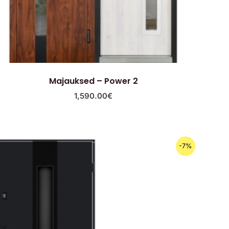
Majauksed – Power 2
1,590.00
€
Algne
Praegune
-7%
hind
hind
oli:
on:
1,790.00€.
1,630.00€.