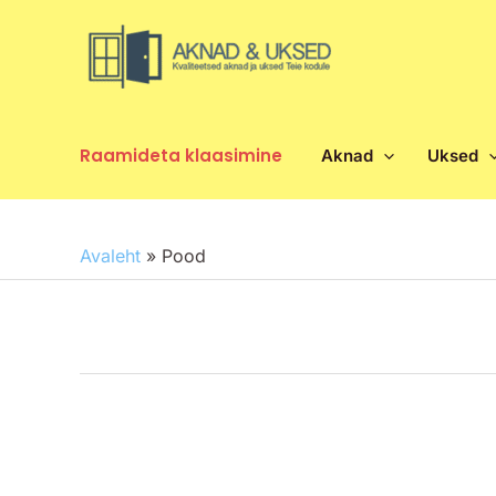
Skip
to
content
Raamideta klaasimine
Aknad
Uksed
Avaleht
»
Pood