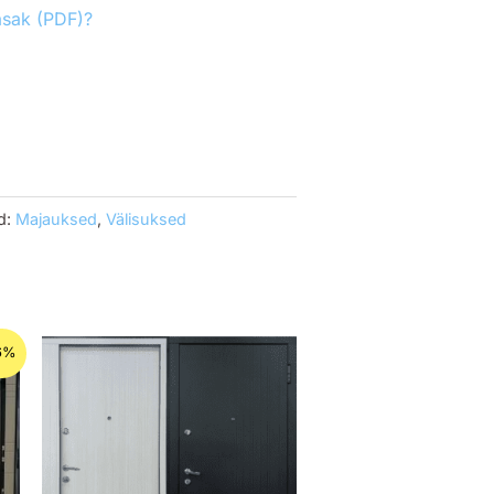
asak (PDF)?
d:
Majauksed
,
Välisuksed
gune
6%
00€.