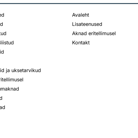
ed
Avaleht
ed
Lisateenused
stud
Aknad eritellimusel
liistud
Kontakt
id
bid ja uksetarvikud
itellimusel
iumaknad
d
ad