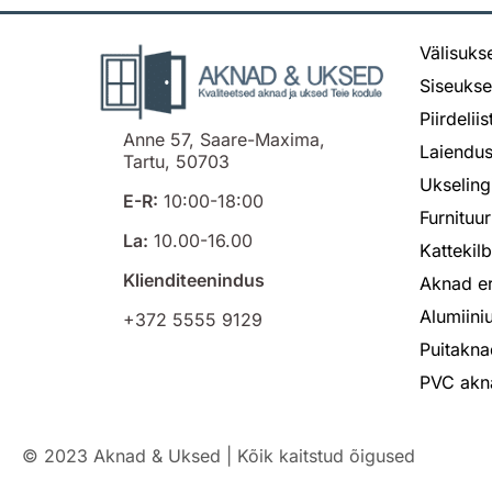
Välisuks
Siseuks
Piirdelii
Anne 57, Saare-Maxima,
Laiendus
Tartu, 50703
Ukseling
E-R:
10:00-18:00
Furnituur
La:
10.00-16.00
Kattekil
Klienditeenindus
Aknad er
Alumiin
+372 5555 9129
Puitakna
PVC akn
© 2023 Aknad & Uksed | Kõik kaitstud õigused