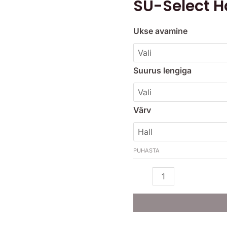
SU-Select Ha
oli:
Hall
1,290
kogus
Ukse avamine
Suurus lengiga
Värv
PUHASTA