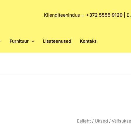
Klienditeenindus
→
+372 5555 9129 |
E
Furnituur
Lisateenused
Kontakt
Algn
SU-
Esileht
/
Uksed
/
Välisuks
hind
Select