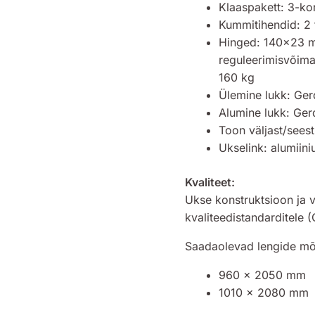
Klaaspakett: 3-ko
Kummitihendid: 2 
Hinged: 140×23 
reguleerimisvõima
160 kg
Ülemine lukk: Ge
Alumine lukk: Ger
Toon väljast/seest
Ukselink: alumiin
Kvaliteet:
Ukse konstruktsioon ja 
kvaliteedistandarditele (
Saadaolevad lengide m
960 × 2050 mm
1010 × 2080 mm