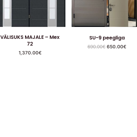
VÄLISUKS MAJALE – Mex
SU-9 peegliga
72
690.00
€
650.00
€
1,370.00
€