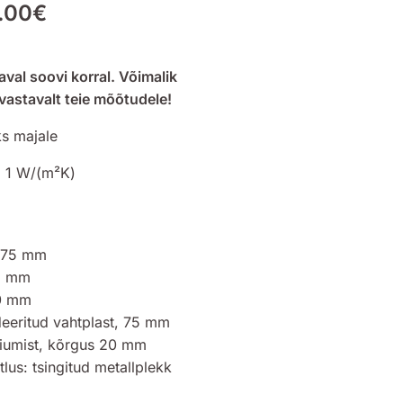
.00
€
val soovi korral. Võimalik
 vastavalt teie mõõtudele!
ks majale
= 1 W/(m²K)
: 75 mm
85 mm
,0 mm
deeritud vahtplast, 75 mm
niumist, kõrgus 20 mm
stlus: tsingitud metallplekk