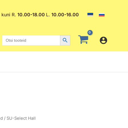
. kuni R.
10.00-18.00
L.
10.00-16.00
Search Button
Search
for:
e
Praegune
ed
/ SU-Select Hall
hind