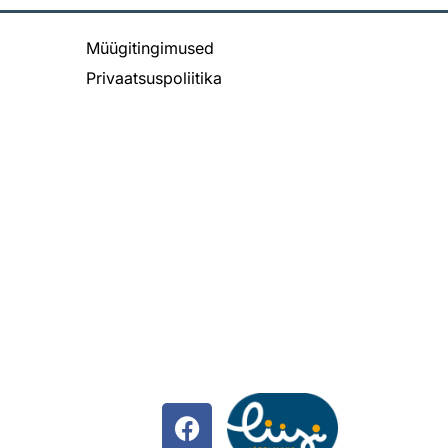
Müügitingimused
Privaatsuspoliitika
F
a