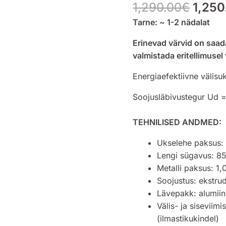
1,290.00
€
1,250
Tarne: ~ 1-2 nädalat
Erinevad värvid on saada
valmistada eritellimusel
Energiaefektiivne välisu
Soojusläbivustegur Ud 
TEHNILISED ANDMED:
Ukselehe paksus
Lengi sügavus: 
Metalli paksus: 1
Soojustus: ekstru
Lävepakk: alumii
Välis- ja siseviimi
(ilmastikukindel)