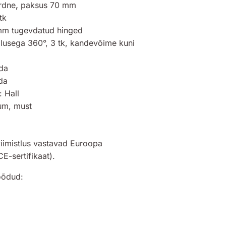
rdne
,
paksus 70 mm
tk
mm tugevdatud hinged
lusega 360°, 3 tk, kandevõime kuni
rda
da
: Hall
ium, must
viimistlus vastavad Euroopa
CE-sertifikaat).
õõdud: