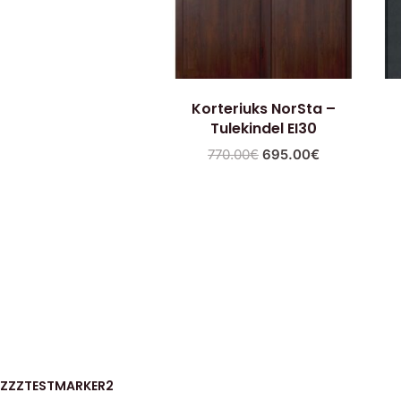
Korteriuks NorSta –
Tulekindel EI30
770.00
€
695.00
€
ZZZTESTMARKER2