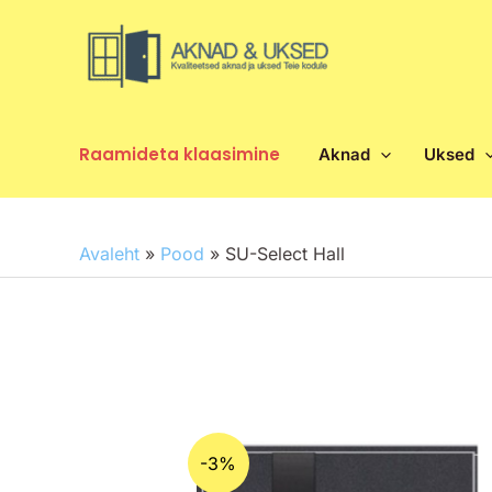
Skip
to
content
Raamideta klaasimine
Aknad
Uksed
Avaleht
»
Pood
»
SU-Select Hall
-3%