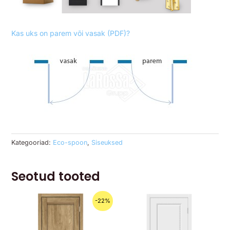
Kas uks on parem või vasak (PDF)?
Kategooriad:
Eco-spoon
,
Siseuksed
Seotud tooted
Algne
Praegune
-22%
hind
hind
oli:
on:
279.00€.
219.00€.