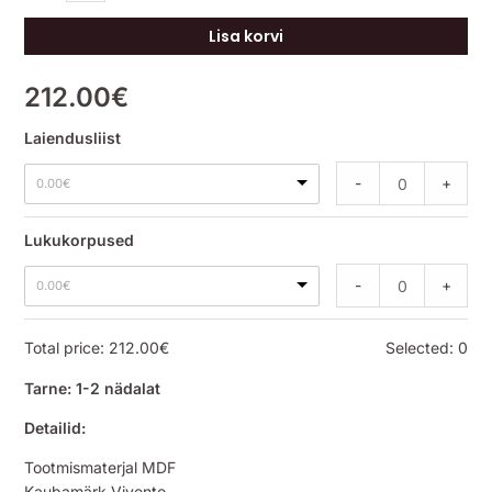
Lisa korvi
212.00
€
Laiendusliist
-
+
0.00
€
Lukukorpused
-
+
0.00
€
Total price:
212.00
€
Selected:
0
Tarne: 1-2 nädalat
Detailid:
Tootmismaterjal MDF
Kaubamärk Vivento