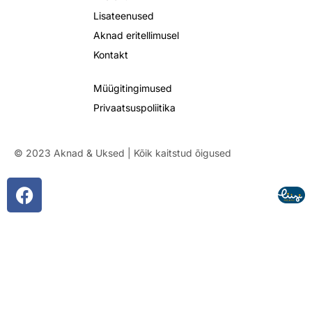
Lisateenused
Aknad eritellimusel
Kontakt
Müügitingimused
Privaatsuspoliitika
© 2023 Aknad & Uksed | Kõik kaitstud õigused
F
a
c
e
b
o
o
k