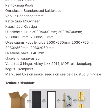
Päritolumaa Poola
Omadused Standardsed kalduksed
Värvus Hõbedane tamm
Katte tüüp ECOvineer
Klaasi tüüp Klaasiga
Ukselehe suurus 2000×600 mm; 2000x700mm;
2000x800mm; 2000x900mm
Ukse suurus koos lengiga 2030x660mm; 2030×760 mm;
2030x860mm; 2030×960 mm
Ukselehe paksus 40 mm
ukselengi sügavus 85 mm
Varustus 3 hinge, Abloy lukk 2014, MDF teleskoopkarp
Kogus 1 komplekt
Märkused Uks on raske, seega on see paigaldatud 3 hingele
Tellimus sisaldab: