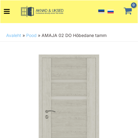
Skip
Main
to
Menu
content
Avaleht
»
Pood
»
AMAJA 02 DO Hõbedane tamm
AMAJA
02
DO
Hõbedane
tamm
kogus