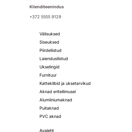
Klienditeenindus
+372 5555 9129
Välisuksed
Siseuksed
Piirdeliistud
Laiendusliistud
Ukselingid
Furnituur
Kattekilbid ja uksetarvikud
Aknad eritellimusel
Alumiiniumaknad
Puitaknad
PVC aknad
Avaleht