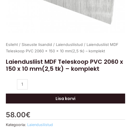
kogus
Esileht
/
Siseuste lisandid
/
Laiendusliistud
/ Laiendusliist MDF
Teleskoop PVC 2060 x 150 x 10 mm(2,5 tk) – komplekt
Laiendusliist MDF Teleskoop PVC 2060 x
150 x 10 mm(2,5 tk) – komplekt
Lisa korvi
58.00
€
Kategooria:
Laiendusliistud