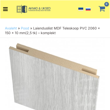
Skip
Main
to
Menu
content
Avaleht
»
Pood
»
Laiendusliist MDF Teleskoop PVC 2060 x
150 x 10 mm(2,5 tk) – komplekt
Laiendusliist
MDF
Teleskoop
PVC
2060
x
150
x
10
mm(2,5
tk)
-
komplekt