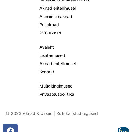
Aknad eritellimusel
Alumiiniumaknad
Puitaknad
PVC aknad
Avaleht
Lisateenused
Aknad eritellimusel
Kontakt
Müügitingimused
Privaatsuspoliitika
© 2023 Aknad & Uksed | Kõik kaitstud õigused
F