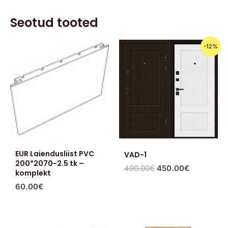
Seotud tooted
Algne
Praegune
-12%
hind
hind
oli:
on:
490.00€.
450.00€.
EUR Laiendusliist PVC
VAD-1
200*2070-2.5 tk –
490.00
€
450.00
€
komplekt
60.00
€