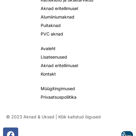
Aknad eritellimusel
Alumiiniumaknad
Puitaknad
PVC aknad
Avaleht
Lisateenused
Aknad eritellimusel
Kontakt
Müügitingimused
Privaatsuspoliitika
© 2023 Aknad & Uksed | Kõik kaitstud õigused
F