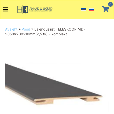
Skip
Main
to
Menu
content
Avaleht
»
Pood
»
Laiendusliist TELESKOOP MDF
2050x200x10mm(2,5 tk) – komplekt
Laiendusliist
TELESKOOP
MDF
2050x200x10mm(2,5
tk)
-
komplekt
kogus