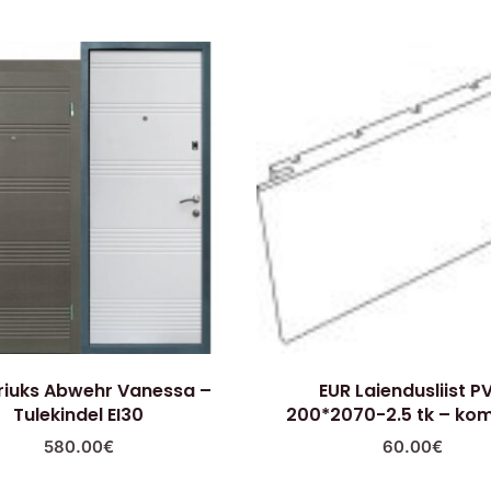
riuks Abwehr Vanessa –
EUR Laiendusliist P
Tulekindel EI30
200*2070-2.5 tk – kom
580.00
€
60.00
€