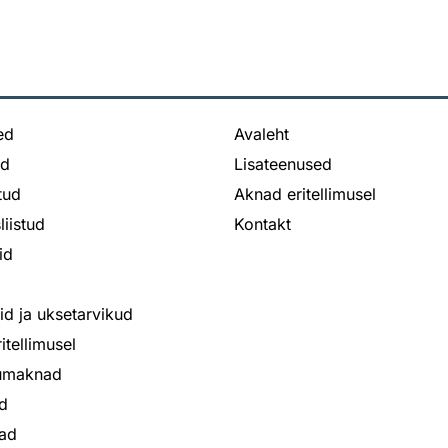
ed
Avaleht
ed
Lisateenused
stud
Aknad eritellimusel
liistud
Kontakt
id
bid ja uksetarvikud
itellimusel
iumaknad
d
ad