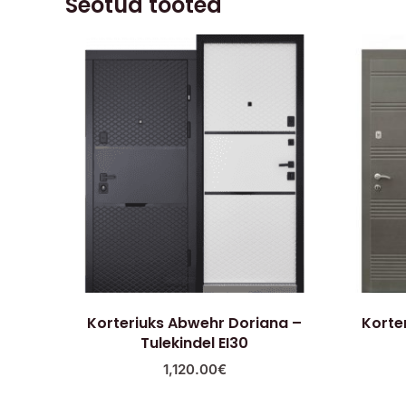
Seotud tooted
Korteriuks Abwehr Doriana –
Korte
Tulekindel EI30
1,120.00
€