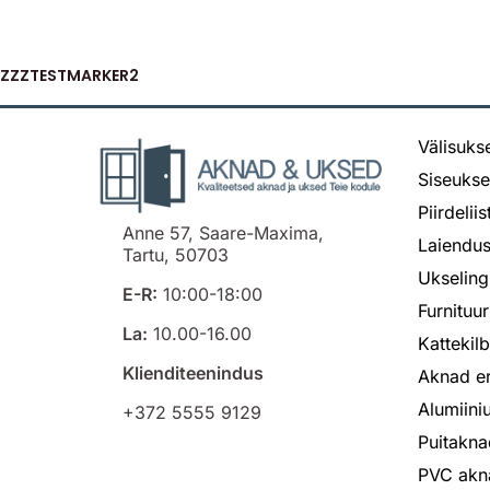
ZZZTESTMARKER2
Välisuks
Siseuks
Piirdelii
Anne 57, Saare-Maxima,
Laiendus
Tartu, 50703
Ukseling
E-R:
10:00-18:00
Furnituur
La:
10.00-16.00
Kattekil
Klienditeenindus
Aknad er
Alumiin
+372 5555 9129
Puitakna
PVC akn