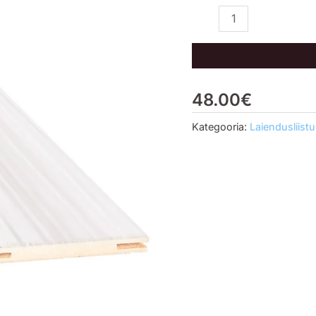
kogus
48.00
€
Kategooria:
Laiendusliist