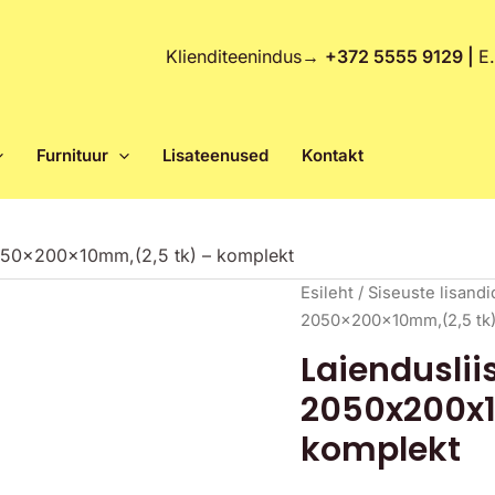
Klienditeenindus
→
+372 5555 9129 |
E
Furnituur
Lisateenused
Kontakt
050x200x10mm,(2,5 tk) – komplekt
Laiendusliist
Esileht
/
Siseuste lisandi
TELESKOP
2050x200x10mm,(2,5 tk)
MDF
Laienduslii
2050x200x10mm,
2050x200x1
(2,5
tk)
komplekt
-
komplekt