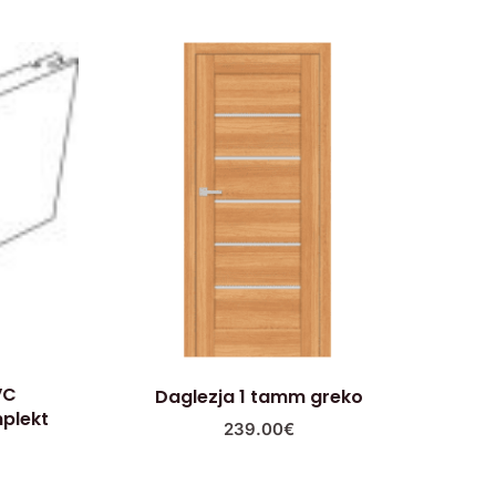
VC
Daglezja 1 tamm greko
plekt
239.00
€