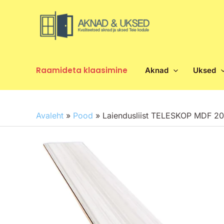
Skip
to
content
Raamideta klaasimine
Aknad
Uksed
Avaleht
»
Pood
»
Laiendusliist TELESKOP MDF 2