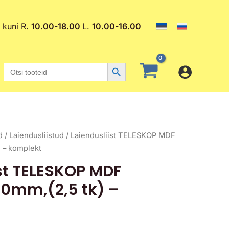
. kuni R.
10.00-18.00
L.
10.00-16.00
Search Button
Search
for:
d
/
Laiendusliistud
/ Laiendusliist TELESKOP MDF
 – komplekt
st TELESKOP MDF
0mm,(2,5 tk) –