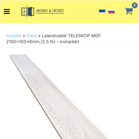
Skip
Main
to
Menu
content
Avaleht
»
Pood
»
Laiendusliist TELESKOP MDF
2150x100x8mm,(2,5 tk) – komplekt
Laiendusliist
TELESKOP
MDF
2150x100x8mm,
(2,5
tk)
-
komplekt
kogus