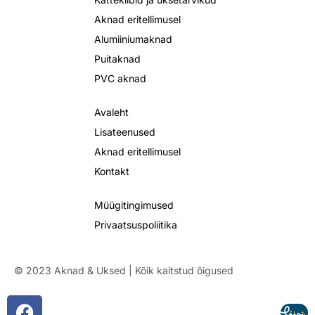
Aknad eritellimusel
Alumiiniumaknad
Puitaknad
PVC aknad
Avaleht
Lisateenused
Aknad eritellimusel
Kontakt
Müügitingimused
Privaatsuspoliitika
© 2023 Aknad & Uksed | Kõik kaitstud õigused
F