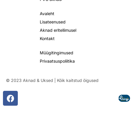
Avaleht
Lisateenused
Aknad eritellimusel
Kontakt
Müügitingimused
Privaatsuspoliitika
© 2023 Aknad & Uksed | Kõik kaitstud õigused
F
a
c
e
b
o