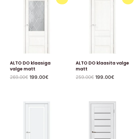
hind
hind
hind
hind
oli:
on:
oli:
on:
269.00€.
199.00€.
259.00€.
199.00€.
ALTO DO klaasiga
ALTO DO klaasita valge
valge matt
matt
269.00
€
199.00
€
259.00
€
199.00
€