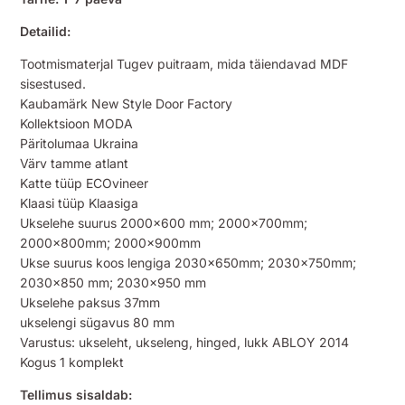
Detailid:
Tootmismaterjal Tugev puitraam, mida täiendavad MDF
sisestused.
Kaubamärk New Style Door Factory
Kollektsioon MODA
Päritolumaa Ukraina
Värv tamme atlant
Katte tüüp ECOvineer
Klaasi tüüp Klaasiga
Ukselehe suurus 2000×600 mm; 2000x700mm;
2000x800mm; 2000x900mm
Ukse suurus koos lengiga 2030x650mm; 2030x750mm;
2030×850 mm; 2030×950 mm
Ukselehe paksus 37mm
ukselengi sügavus 80 mm
Varustus: ukseleht, ukseleng, hinged, lukk ABLOY 2014
Kogus 1 komplekt
Tellimus sisaldab: