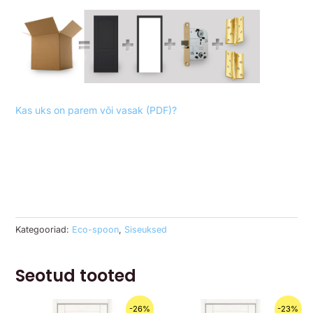
Kas uks on parem või vasak (PDF)?
Kategooriad:
Eco-spoon
,
Siseuksed
Seotud tooted
Algne
Praegune
Algne
Praegune
-26%
-23%