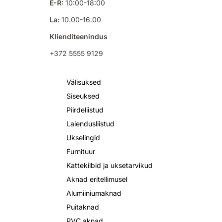
E-R:
10:00-18:00
La:
10.00-16.00
Klienditeenindus
+372 5555 9129
Välisuksed
Siseuksed
Piirdeliistud
Laiendusliistud
Ukselingid
Furnituur
Kattekilbid ja uksetarvikud
Aknad eritellimusel
Alumiiniumaknad
Puitaknad
PVC aknad