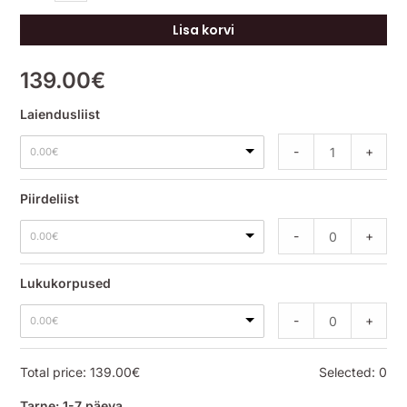
Lisa korvi
139.00
€
Laiendusliist
-
+
0.00
€
Piirdeliist
-
+
0.00
€
Lukukorpused
-
+
0.00
€
Total price:
139.00
€
Selected:
0
Tarne: 1-7 päeva