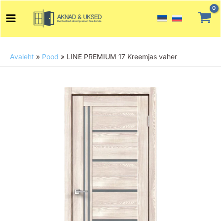
Skip
Main
to
Menu
content
Avaleht
»
Pood
»
LINE PREMIUM 17 Kreemjas vaher
LINE
PREMIUM
17
Kreemjas
vaher
kogus