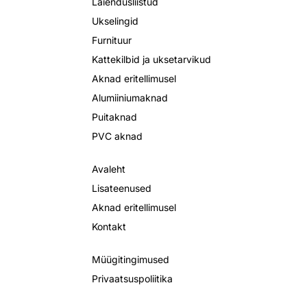
Laiendusliistud
Ukselingid
Furnituur
Kattekilbid ja uksetarvikud
Aknad eritellimusel
Alumiiniumaknad
Puitaknad
PVC aknad
Avaleht
Lisateenused
Aknad eritellimusel
Kontakt
Müügitingimused
Privaatsuspoliitika