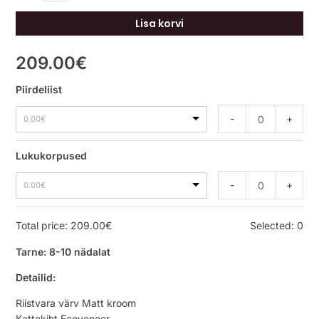
Lisa korvi
209.00
€
Piirdeliist
-
+
0.00
€
Lukukorpused
-
+
0.00
€
Total price:
209.00
€
Selected:
0
Tarne: 8-10 nädalat
Detailid:
Riistvara värv Matt kroom
Kattekiht Ecoveneer