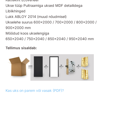
Ukse tüüp Puitraamiga uksed MDF detailidega
Liblikhinged
Lukk ABLOY 2014 (muud nõudmisel)
Ukselehe suurus 600×2000 / 700×2000 / 800×2000 /
900×2000 mm
Mõõdud koos ukselengiga
650×2040 / 750×2040 / 850×2040 / 950×2040 mm
Tellimus sisaldab:
Kas uks on parem või vasak (PDF)?