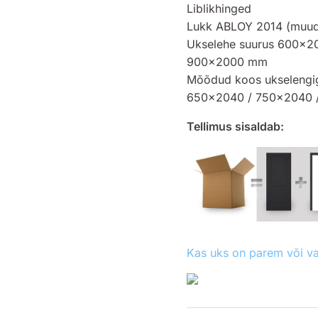
Liblikhinged
Lukk ABLOY 2014 (muud
Ukselehe suurus 600×2
900×2000 mm
Mõõdud koos ukselengi
650×2040 / 750×2040 
Tellimus sisaldab:
Kas uks on parem või v