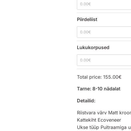
0.00
€
Piirdeliist
0.00
€
Lukukorpused
0.00
€
Total price:
155.00
€
Tarne: 8-10 nädalat
Detailid:
Riistvara värv Matt kro
Kattekiht Ecoveneer
Ukse tüüp Puitraamiga 