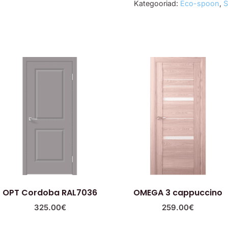
Kategooriad:
Eco-spoon
,
S
OPT Cordoba RAL7036
OMEGA 3 cappuccino
325.00
€
259.00
€