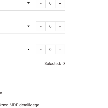
-
+
-
+
-
+
Selected:
0
om
uksed MDF detailidega