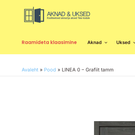
Skip
to
content
Raamideta klaasimine
Aknad
Uksed
Avaleht
»
Pood
»
LINEA 0 – Grafiit tamm