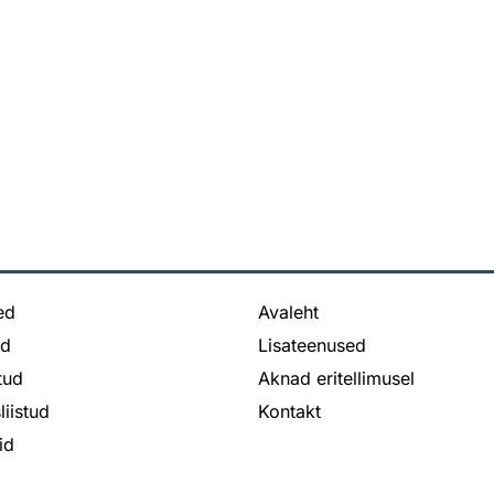
ed
Avaleht
ed
Lisateenused
stud
Aknad eritellimusel
liistud
Kontakt
id