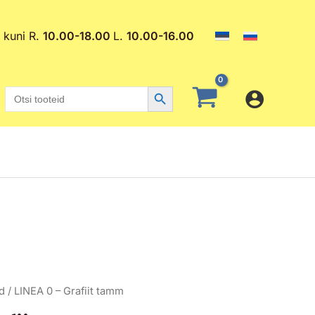
. kuni R.
10.00-18.00
L.
10.00-16.00
Search Button
Search
for:
d
/ LINEA 0 – Grafiit tamm