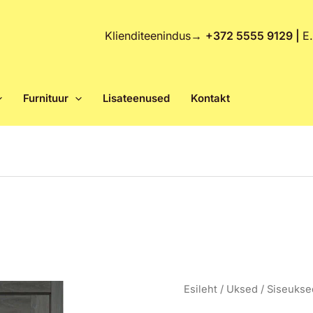
Klienditeenindus
→
+372 5555 9129 |
E
Furnituur
Lisateenused
Kontakt
LINEA
Esileht
/
Uksed
/
Siseukse
0