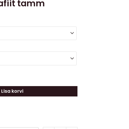
rafiit tamm
Lisa korvi