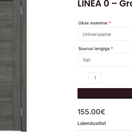
LINEA 0 – G
-
Grafiit
tamm
Ukse avamine
*
kogus
Suurus lengiga
*
155.00
€
Laiendusliist