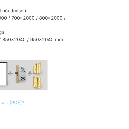
 nõudmisel)
000 / 700×2000 / 800×2000 /
ga
/ 850×2040 / 950×2040 mm
asak (PDF)?