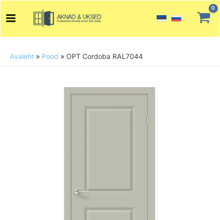
Skip
Main
to
Menu
content
Avaleht
»
Pood
»
OPT Cordoba RAL7044
OPT
Cordoba
RAL7044
kogus