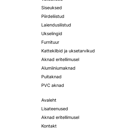
Siseuksed
Piirdeliistud
Laiendusliistud
Ukselingid
Furnituur
Kattekilbid ja uksetarvikud
Aknad eritellimusel
Alumiiniumaknad
Puitaknad
PVC aknad
Avaleht
Lisateenused
Aknad eritellimusel
Kontakt