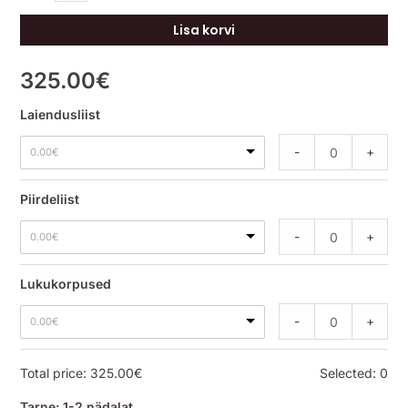
Lisa korvi
325.00
€
Laiendusliist
-
+
0.00
€
Piirdeliist
-
+
0.00
€
Lukukorpused
-
+
0.00
€
Total price:
325.00
€
Selected:
0
Tarne: 1-2 nädalat