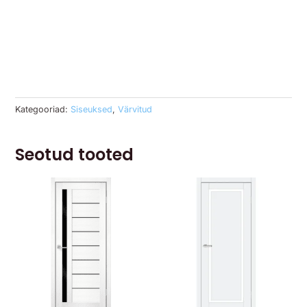
Kategooriad:
Siseuksed
,
Värvitud
Seotud tooted