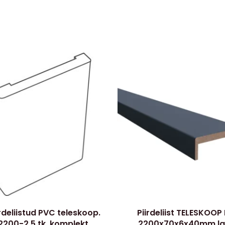
rdeliistud PVC teleskoop.
Piirdeliist TELESKOOP
2200-2,5 tk, komplekt
2200x70x6x40mm la