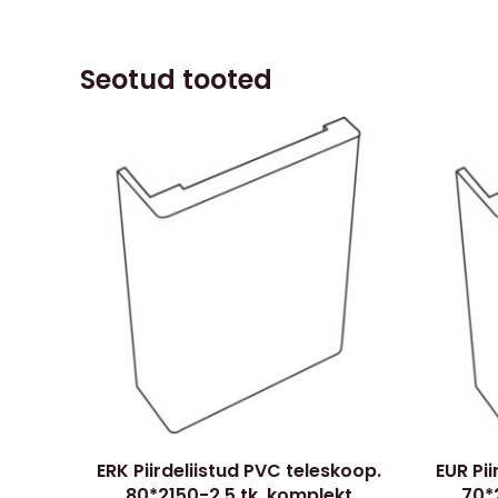
Seotud tooted
ERK Piirdeliistud PVC teleskoop.
EUR Pii
80*2150-2,5 tk, komplekt
70*