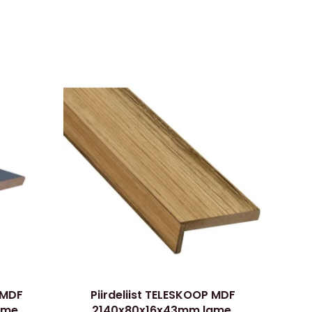
 MDF
Piirdeliist TELESKOOP MDF
me,
2140x80x16x43mm lame,