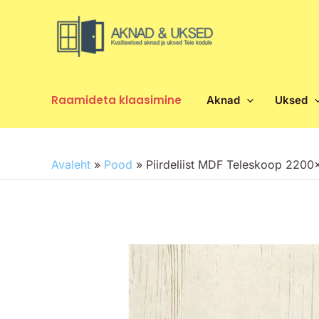
Skip
to
content
Raamideta klaasimine
Aknad
Uksed
Avaleht
»
Pood
»
Piirdeliist MDF Teleskoop 220