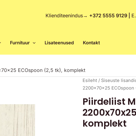
Klienditeenindus
→
+372 5555 9129 |
E
Furnituur
Lisateenused
Kontakt
0x70x25 ECOspoon (2,5 tk), komplekt
Piirdeliist
Esileht
/
Siseuste lisandi
MDF
2200x70x25 ECOspoon (2
Teleskoop
Piirdeliist
2200x70x25
2200x70x25
ECOspoon
(2,5
komplekt
tk),
komplekt