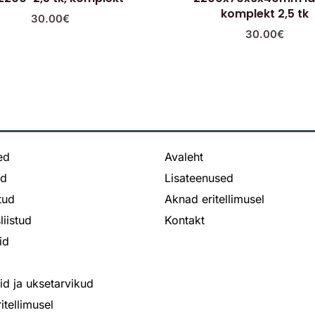
komplekt 2,5 tk
30.00
€
30.00
€
ed
Avaleht
ed
Lisateenused
stud
Aknad eritellimusel
liistud
Kontakt
id
bid ja uksetarvikud
itellimusel