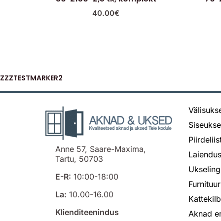
40.00
€
ZZZTESTMARKER2
Välisuks
Siseuks
Piirdelii
Anne 57, Saare-Maxima,
Laiendus
Tartu, 50703
Ukseling
E-R:
10:00-18:00
Furnituur
La:
10.00-16.00
Kattekil
Klienditeenindus
Aknad er