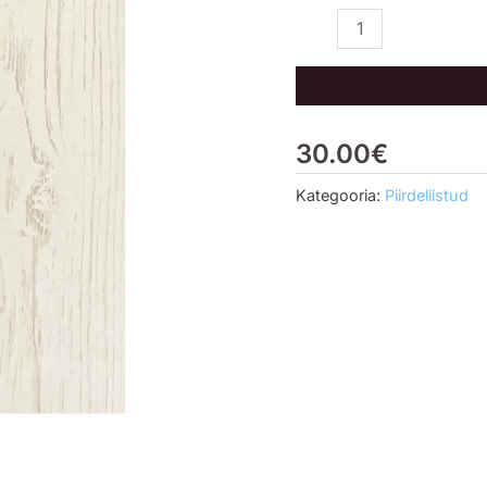
kogus
30.00
€
Kategooria:
Piirdeliistud