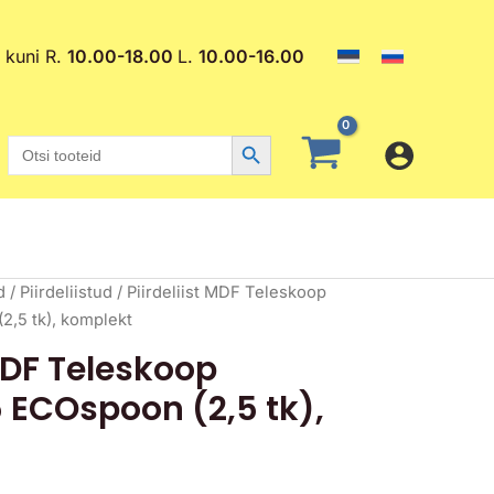
. kuni R.
10.00-18.00
L.
10.00-16.00
Search Button
Search
for:
d
/
Piirdeliistud
/ Piirdeliist MDF Teleskoop
,5 tk), komplekt
 MDF Teleskoop
 ECOspoon (2,5 tk),