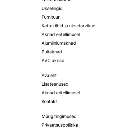
Ukselingid
Furnituur
Kattekilbid ja uksetarvikud
Aknad eritellimusel
Alumiiniumaknad
Puitaknad
PVC aknad
Avaleht
Lisateenused
Aknad eritellimusel
Kontakt
Müügitingimused
Privaatsuspoliitika