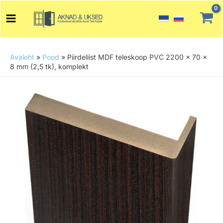
Skip
Main
to
Menu
content
Avaleht
»
Pood
»
Piirdeliist MDF teleskoop PVC 2200 x 70 x
8 mm (2,5 tk), komplekt
Piirdeliist
MDF
teleskoop
PVC
2200
x
70
x
8
mm
(2,5
tk),
komplekt