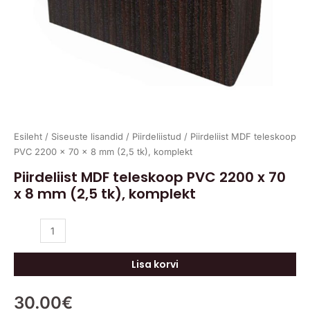
kogus
Esileht
/
Siseuste lisandid
/
Piirdeliistud
/ Piirdeliist MDF teleskoop
PVC 2200 x 70 x 8 mm (2,5 tk), komplekt
Piirdeliist MDF teleskoop PVC 2200 x 70
x 8 mm (2,5 tk), komplekt
Lisa korvi
30.00
€